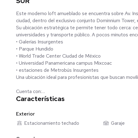
SUR
Este moderno loft amueblado se encuentra sobre Av. Ins
ciudad, dentro del exclusivo conjunto Dominnium Tower, 
Su ubicación estratégica te permite tener todo cerca: ce
universidades y transporte público. A pocos minutos enc
• Galerías Insurgentes
• Parque Hundido
• World Trade Center Ciudad de México
• Universidad Panamericana campus Mixcoac
• estaciones de Metrobús Insurgentes
Una ubicación ideal para profesionistas que buscan movil
Cuenta con:
Características
• Sala y comedor con excelente iluminación natural
• Cocina integral equipada
• Recámara principal con clóset
Exterior
• Baño completo con cancel de vidrio
Estacionamiento techado
Garaje
• Área de lavado con lava-secadora
• 1 cajón de estacionamiento cubierto (Sótano 10)