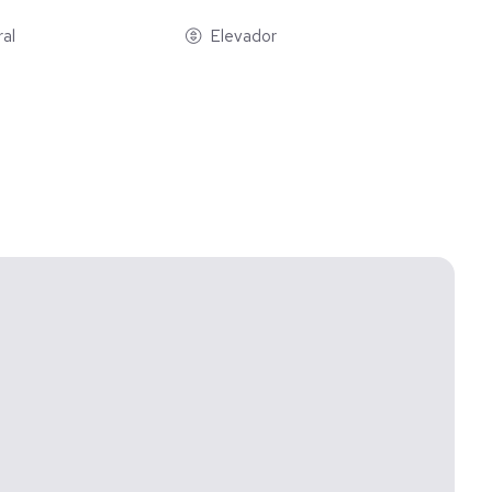
ral
Elevador
r dos torres residenciales con solo 6 departamentos por