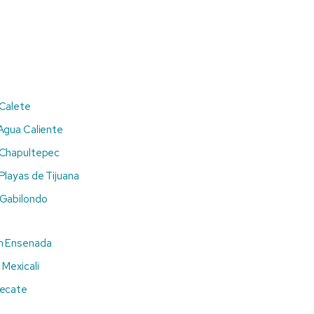
 Calete
Agua Caliente
 Chapultepec
Playas de Tijuana
 Gabilondo
n Ensenada
 Mexicali
Tecate