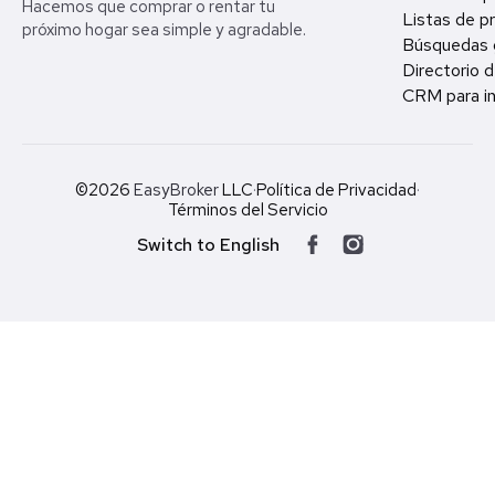
Hacemos que comprar o rentar tu
Listas de p
próximo hogar sea simple y agradable.
Búsquedas 
Directorio d
CRM para in
©2026
EasyBroker
LLC
·
Política de Privacidad
·
Términos del Servicio
Switch to English