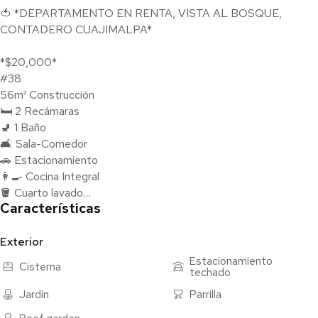
🍅 *DEPARTAMENTO EN RENTA, VISTA AL BOSQUE,
CONTADERO CUAJIMALPA*
*$20,000*
#38
56m² Construcción
🛏️ 2 Recámaras
🚽 1 Baño
🛋️ Sala-Comedor
🚗 Estacionamiento
👩‍🍳 Cocina Integral
🪣 Cuarto lavado
Características
Más 🧰 Mnto $2,303
*Amenidades:*
Exterior
🌳 Áreas verdes
Estacionamiento
Cisterna
techado
🛍️ Zonas comerciales
🛒 Súper mercado
Jardín
Parrilla
👮🏻‍♂️ Vigilancia