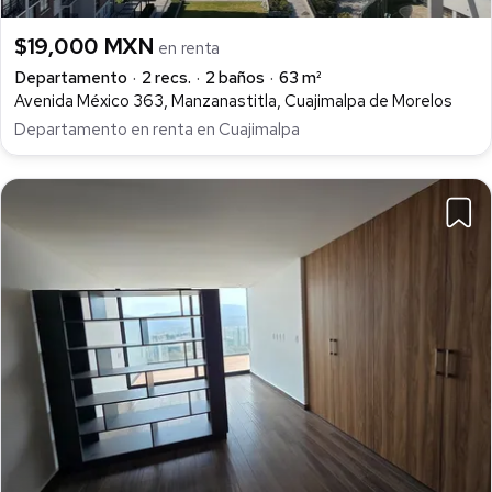
$19,000 MXN
en renta
Departamento
2 recs.
2 baños
63 m²
Avenida México 363, Manzanastitla, Cuajimalpa de Morelos
Departamento en renta en Cuajimalpa