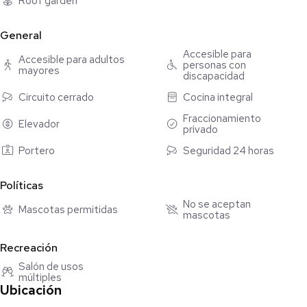
Roof garden
#renta #departamentoenrenta #cdmx #santafe #cuajimalpa
General
#petfrendly #abyjimenez
*DISPONIBILIDAD INMEDIATA*
Accesible para
Accesible para adultos
personas con
Envía un mensaje a Aby Jiménez por WhatsApp.
mayores
discapacidad
https://wa.me/5215563769115
Circuito cerrado
Cocina integral
Fraccionamiento
Elevador
privado
Portero
Seguridad 24 horas
Políticas
No se aceptan
Mascotas permitidas
mascotas
Recreación
Salón de usos
múltiples
Ubicación