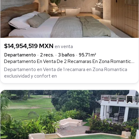
$14,954,519 MXN
en venta
Departamento
2 recs.
3 baños
95.71 m²
Departamento En Venta De 2 Recamaras En Zona Romantica, Con Alta Plusvalia En Puerto Vallarta Eva, Emiliano Zapata, Puerto Vallarta
Departamento en Venta de 1 recamara en Zona Romantica
exclusividad y confort en