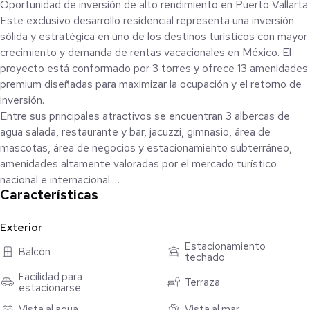
Oportunidad de inversión de alto rendimiento en Puerto Vallarta
Este exclusivo desarrollo residencial representa una inversión
sólida y estratégica en uno de los destinos turísticos con mayor
crecimiento y demanda de rentas vacacionales en México. El
proyecto está conformado por 3 torres y ofrece 13 amenidades
premium diseñadas para maximizar la ocupación y el retorno de
inversión.
Entre sus principales atractivos se encuentran 3 albercas de
agua salada, restaurante y bar, jacuzzi, gimnasio, área de
mascotas, área de negocios y estacionamiento subterráneo,
amenidades altamente valoradas por el mercado turístico
nacional e internacional.
Características
La ubicación y el concepto se fortalecen con un club de playa a
solo 10 minutos caminando, lo que incrementa
significativamente la demanda en plataformas de renta
Exterior
vacacional y estancias de corto y mediano plazo.
Estacionamiento
Balcón
techado
Como ventaja competitiva única en la zona, los propietarios
tienen acceso a amenidades exclusivas que elevan el ticket
Facilidad para
Terraza
estacionarse
promedio de renta: UNA EMBARCACIÓN DEPORTIVA SEA
RAY, UNA CAMIONETA SUV Y SERVICIO DE TRANSPORTE
Vista al agua
Vista al mar