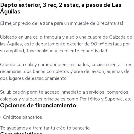
Depto exterior, 3 rec, 2 estac, a pasos de Las
Águilas
El mejor precio de la zona para un inmueble de 3 recámaras!
Ubicado en una calle tranquila y a solo una cuadra de Calzada de
las Águilas, este departamento exterior de 90 m² destaca por
su amplitud, funcionalidad y excelente conectividad.
Cuenta con sala y comedor bien iluminados, cocina integral, tres
recámaras, dos baños completos y área de lavado, además de
dos lugares de estacionamiento.
Su ubicación permite acceso inmediato a servicios, comercios,
colegios y vialidades principales como Periférico y Supervía, con
Opciones de financiamiento
conexión ágil hacia Santa Fe.
Créditos bancarios
Una excelente opción para quienes buscan espacio, ubicación y
una buena relación valor–precio en el sur poniente de la ciudad.
Te ayudamos a tramitar tu crédito bancario.