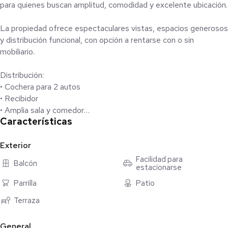
para quienes buscan amplitud, comodidad y excelente ubicación.
La propiedad ofrece espectaculares vistas, espacios generosos
y distribución funcional, con opción a rentarse con o sin
mobiliario.
Distribución:
• Cochera para 2 autos
• Recibidor
• Amplia sala y comedor
Características
• Cocina equipada con área de family room
• Estancia familiar
• Medio baño de visitas
Exterior
• Terraza techada Área de asador y patio abierto .
Facilidad para
Balcón
estacionarse
• Lavandería
• Cuarto de servicio
Parrilla
Patio
Terraza
Área privada:
• 3 recámaras, cada una con baño completo y vestidor
General
• Estancia adicional con acceso a terraza