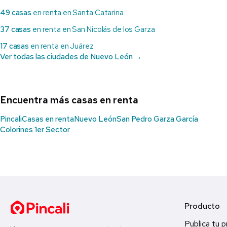
49 casas
en renta en Santa Catarina
37 casas
en renta en San Nicolás de los Garza
17 casas
en renta en Juárez
Ver todas las ciudades de Nuevo León →
Encuentra más casas en renta
Pincali
Casas en renta
Nuevo León
San Pedro Garza García
Colorines 1er Sector
Producto
Publica tu 