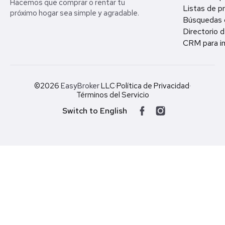
Hacemos que comprar o rentar tu
Listas de p
próximo hogar sea simple y agradable.
Búsquedas 
Directorio d
CRM para in
©2026
EasyBroker
LLC
·
Política de Privacidad
·
Términos del Servicio
Switch to English