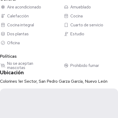
Aire acondicionado
Amueblado
Equipamiento:
Calefacción
Cocina
• Minisplits frío/calor
• Muros con aislamiento térmico y acústico
Cocina integral
Cuarto de servicio
• Excelentes vistas panorámicas
Dos plantas
Estudio
Ubicación:
Oficina
En zona residencial de alta plusvalía, con cercanía a parques,
colegios de prestigio y centros comerciales de primer nivel en
Políticas
San Pedro Garza García.
No se aceptan
Prohibido fumar
mascotas
Ubicación
💰 Renta: $80,000 MXN (negociable)
📅 Disponibilidad: 1 mes después de firma
Colorines 1er Sector, San Pedro Garza García, Nuevo León