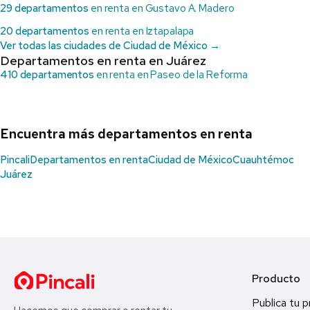
29 departamentos
en renta en Gustavo A. Madero
20 departamentos
en renta en Iztapalapa
Ver todas las ciudades de Ciudad de México →
Departamentos en renta en Juárez
410 departamentos
en renta en Paseo de la Reforma
Encuentra más departamentos en renta
Pincali
Departamentos en renta
Ciudad de México
Cuauhtémoc
Juárez
Producto
Publica tu 