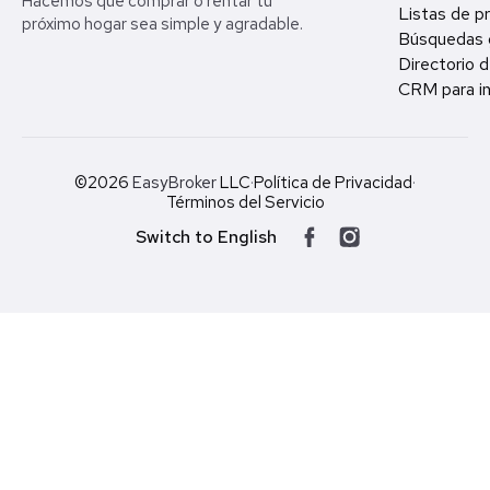
Hacemos que comprar o rentar tu
Listas de p
próximo hogar sea simple y agradable.
Búsquedas 
Directorio d
CRM para in
©2026
EasyBroker
LLC
·
Política de Privacidad
·
Términos del Servicio
Switch to English