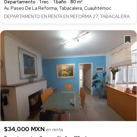
Departamento
1 rec.
1 baño
80 m²
Av. Paseo De La Reforma, Tabacalera, Cuauhtémoc
DEPARTAMENTO EN RENTA EN REFORMA 27, TABACALERA
$34,000 MXN
en renta