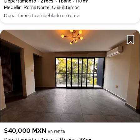
Departamento
2 recs.
1 baño
110 m²
Medellín, Roma Norte, Cuauhtémoc
Departamento amueblado en renta
$40,000 MXN
en renta
Departamento
2 recs.
2 baños
83 m²