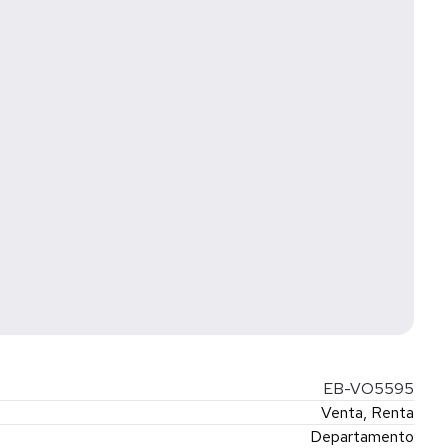
imer momento en que entras.
orios y productos son de carácter informativo. El contenido
onstituye oferta alguna; puede modificarse sin previo aviso
EB-VO5595
Venta, Renta
Departamento