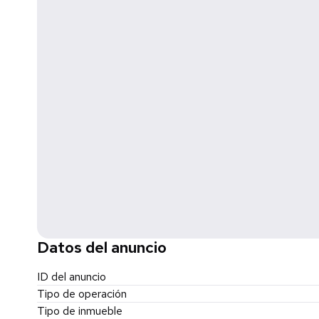
Es ese tipo de lugar que se siente correcto desde el pr
📲 Agenda tu cita y descúbrelo antes que alguien más
⚠️ Las imágenes, características, colores, equipo, acces
de la presente ficha es estrictamente informativo y no c
sin generar obligación o responsabilidad.
Datos del anuncio
ID del anuncio
Tipo de operación
Tipo de inmueble