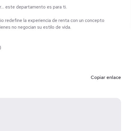
ir… este departamento es para ti.
cio redefine la experiencia de renta con un concepto
nes no negocian su estilo de vida.
)
Copiar enlace
bir
o mejor de la ciudad: gastronomía, lifestyle, ubicación