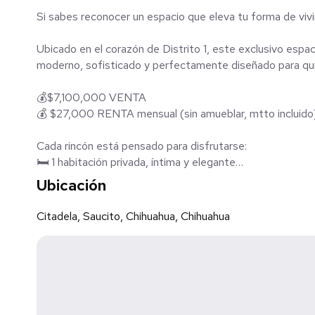
Si sabes reconocer un espacio que eleva tu forma de viv
Ubicado en el corazón de Distrito 1, este exclusivo espa
moderno, sofisticado y perfectamente diseñado para quie
💰$7,100,000 VENTA
💰 $27,000 RENTA mensual (sin amueblar, mtto incluido
Cada rincón está pensado para disfrutarse:
🛏 1 habitación privada, íntima y elegante
🚿 1 baño con acabados contemporáneos
Ubicación
🍽 Cocina equipada, perfecta para tu día a día o para reci
🛋 Sala con atmósfera cálida y diseño limpio
Citadela, Saucito, Chihuahua, Chihuahua
🪑 Comedor ideal para momentos memorables
🧺 Área de lavandería
🚗 Estacionamiento
Aquí no solo rentas un departamento…✨ vives rodeado de l
premium y una vibra que simplemente no se replica.