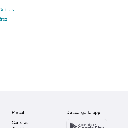
Delicias
árez
Pincali
Descarga la app
Carreras
Disponible en
Google Play