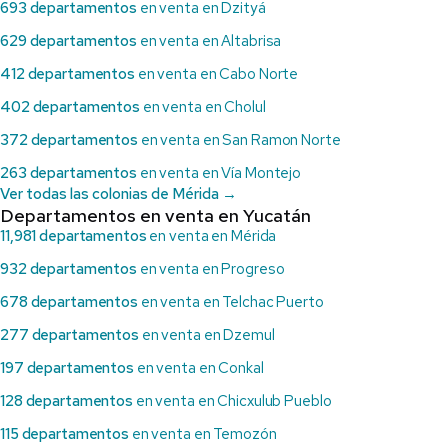
693 departamentos
en venta en Dzityá
629 departamentos
en venta en Altabrisa
412 departamentos
en venta en Cabo Norte
402 departamentos
en venta en Cholul
372 departamentos
en venta en San Ramon Norte
263 departamentos
en venta en Vía Montejo
Ver todas las colonias de Mérida →
Departamentos en venta en Yucatán
11,981 departamentos
en venta en Mérida
932 departamentos
en venta en Progreso
678 departamentos
en venta en Telchac Puerto
277 departamentos
en venta en Dzemul
197 departamentos
en venta en Conkal
128 departamentos
en venta en Chicxulub Pueblo
115 departamentos
en venta en Temozón