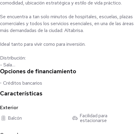
comodidad, ubicación estratégica y estilo de vida práctico.
Se encuentra a tan solo minutos de hospitales, escuelas, plazas
comerciales y todos los servicios esenciales, en una de las áreas
más demandadas de la ciudad: Altabrisa.
Ideal tanto para vivir como para inversión.
Distribución:
- Sala
Opciones de financiamiento
- Comedor
- Cocina equipada
Créditos bancarios
- 1 recámara principal con baño completo
- 1 recámara secundaria
Características
- Baño completo
- Terraza
Exterior
- Cuarto de lavado
Facilidad para
Balcón
- Cochera para 2 autos
estacionarse
Equipamiento: