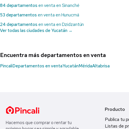
84 departamentos
en venta en Sinanché
53 departamentos
en venta en Hunucmá
24 departamentos
en venta en Dzidzantún
Ver todas las ciudades de Yucatán →
Encuentra más departamentos en venta
Pincali
Departamentos en venta
Yucatán
Mérida
Altabrisa
Producto
Publica tu 
Hacemos que comprar o rentar tu
Listas de p
próximo hogar sea simple y agradable.