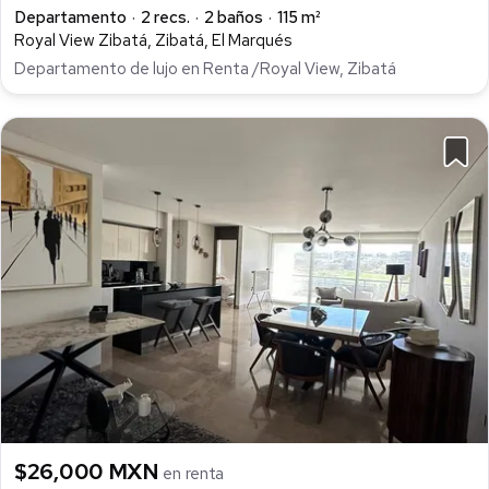
Departamento
2 recs.
2 baños
115 m²
Royal View Zibatá, Zibatá, El Marqués
Departamento de lujo en Renta /Royal View, Zibatá
$26,000 MXN
en renta