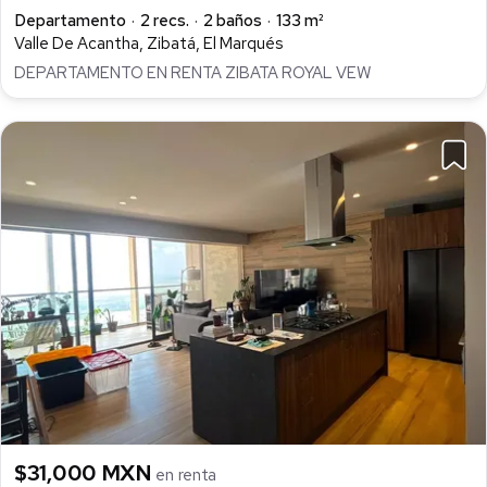
Departamento
2 recs.
2 baños
133 m²
Valle De Acantha, Zibatá, El Marqués
DEPARTAMENTO EN RENTA ZIBATA ROYAL VEW
$31,000 MXN
en renta