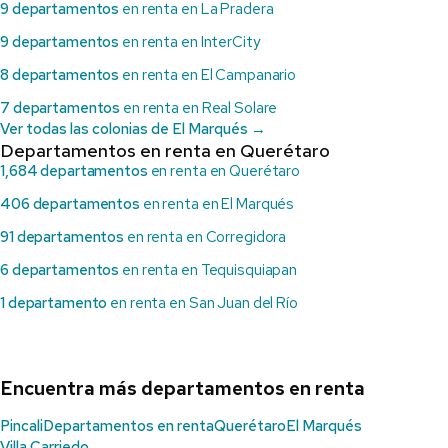
9 departamentos
en renta en La Pradera
9 departamentos
en renta en InterCity
8 departamentos
en renta en El Campanario
7 departamentos
en renta en Real Solare
Ver todas las colonias de El Marqués →
Departamentos en renta en Querétaro
1,684 departamentos
en renta en Querétaro
406 departamentos
en renta en El Marqués
91 departamentos
en renta en Corregidora
6 departamentos
en renta en Tequisquiapan
1 departamento
en renta en San Juan del Río
Encuentra más departamentos en renta
Pincali
Departamentos en renta
Querétaro
El Marqués
Villa Carriedo