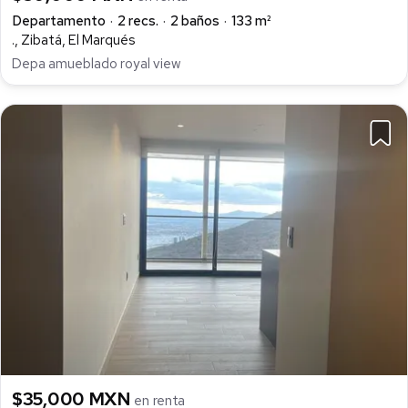
Departamento
2 recs.
2 baños
133 m²
., Zibatá, El Marqués
Depa amueblado royal view
$35,000 MXN
en renta