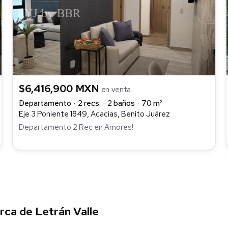
$6,416,900 MXN
en venta
Departamento
2 recs.
2 baños
70 m²
Eje 3 Poniente 1849, Acacias, Benito Juárez
Departamento 2 Rec en Amores!
ca de Letrán Valle