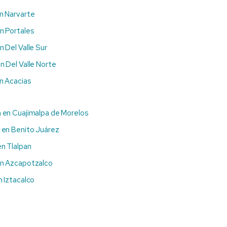
n Narvarte
n Portales
 Del Valle Sur
n Del Valle Norte
n Acacias
 en Cuajimalpa de Morelos
 en Benito Juárez
n Tlalpan
en Azcapotzalco
 Iztacalco