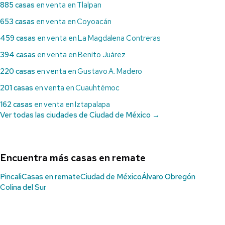
885 casas
en venta en Tlalpan
653 casas
en venta en Coyoacán
459 casas
en venta en La Magdalena Contreras
394 casas
en venta en Benito Juárez
220 casas
en venta en Gustavo A. Madero
201 casas
en venta en Cuauhtémoc
162 casas
en venta en Iztapalapa
Ver todas las ciudades de Ciudad de México →
Encuentra más casas en remate
Pincali
Casas en remate
Ciudad de México
Álvaro Obregón
Colina del Sur