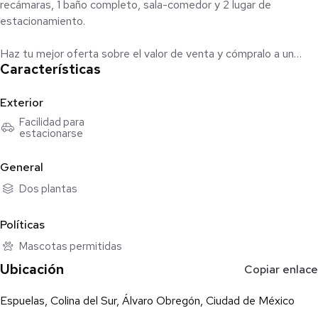
recámaras, 1 baño completo, sala-comedor y 2 lugar de
estacionamiento.
Haz tu mejor oferta sobre el valor de venta y cómpralo a un
Características
super precio.
Solamente al contado Sin apartados, sin anticipos, sin
enganches.
Exterior
Los inmuebles están sujetos a cambio de precio, sin previo
Facilidad para
estacionarse
aviso. Todo el proceso ante notario público. No se aceptan
pagos en línea.
General
Tenemos Inmuebles a crédito o de contado a nivel nacional
Dos plantas
listos para su adquisición
Políticas
Mascotas permitidas
Ubicación
Copiar enlace
Espuelas, Colina del Sur, Álvaro Obregón, Ciudad de México