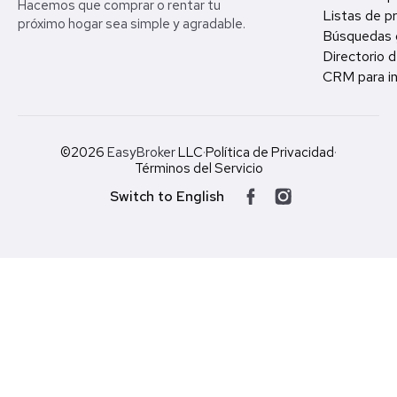
Hacemos que comprar o rentar tu
Listas de p
próximo hogar sea simple y agradable.
Búsquedas 
Directorio d
CRM para in
©2026
EasyBroker
LLC
·
Política de Privacidad
·
Términos del Servicio
Switch to English