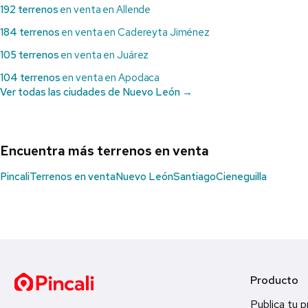
192 terrenos
en venta en Allende
184 terrenos
en venta en Cadereyta Jiménez
105 terrenos
en venta en Juárez
104 terrenos
en venta en Apodaca
Ver todas las ciudades de Nuevo León →
Encuentra más terrenos en venta
Pincali
Terrenos en venta
Nuevo León
Santiago
Cieneguilla
Producto
Publica tu 