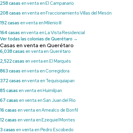
258 casas
en venta en El Campanario
208 casas
en venta en Fraccionamiento Villas del Mesón
192 casas
en venta en Milenio III
164 casas
en venta en La Vista Residencial
Ver todas las colonias de Querétaro →
Casas en venta en Querétaro
6,038 casas
en venta en Querétaro
2,522 casas
en venta en El Marqués
863 casas
en venta en Corregidora
372 casas
en venta en Tequisquiapan
85 casas
en venta en Huimilpan
67 casas
en venta en San Juan del Río
16 casas
en venta en Amealco de Bonfil
12 casas
en venta en Ezequiel Montes
3 casas
en venta en Pedro Escobedo