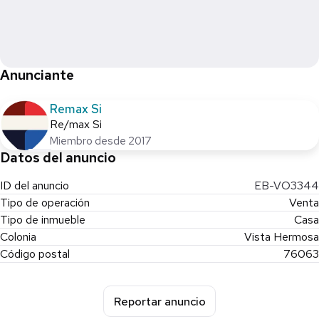
disfrutar de comidas informales, y un pequeño espacio para
oficina, perfecto para trabajar desde casa o realizar tareas
administrativas.
Esta es una oportunidad única para adquirir una propiedad
Anunciante
excepcional en una ubicación privilegiada.
Remax Si
Ideal para inversionista, se encuentra rentada con vencimiento
Re/max Si
abril 2026
Miembro desde 2017
Datos del anuncio
Para más información o para programar una visita, contáctenos
hoy mismo.
ID del anuncio
EB-VO3344
Tipo de operación
Venta
Tipo de inmueble
Casa
Colonia
Vista Hermosa
Código postal
76063
Reportar anuncio