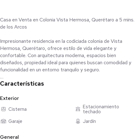
Casa en Venta en Colonia Vista Hermosa, Querétaro a 5 mins.
de los Arcos
Impresionante residencia en la codiciada colonia de Vista
Hermosa, Querétaro, ofrece estilo de vida elegante y
confortable. Con arquitectura moderna, espacios bien
diseñados, propiedad ideal para quienes buscan comodidad y
funcionalidad en un entorno tranquilo y seguro.
Características
Características Principales:
3 Habitaciones: Amplias y luminosas, las tres habitaciones
Exterior
ofrecen un ambiente acogedor para descansar y relajarse. La
Estacionamiento
Cisterna
techado
recámara principal cuenta con un vestidor privado y baño
completo, mientras que las dos recámaras secundarias
Garaje
Jardín
comparten un baño.
General