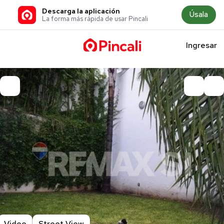
Descarga la aplicación
Úsala
La forma más rápida de usar Pincali
Ingresar
Video
Street View