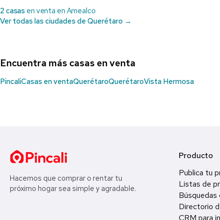
2 casas
en venta en Amealco
Ver todas las ciudades de Querétaro →
Encuentra más casas en venta
Pincali
Casas en venta
Querétaro
Querétaro
Vista Hermosa
Producto
Publica tu 
Hacemos que comprar o rentar tu
Listas de p
próximo hogar sea simple y agradable.
Búsquedas 
Directorio d
CRM para in