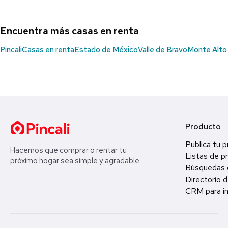
Encuentra más casas en renta
Pincali
Casas en renta
Estado de México
Valle de Bravo
Monte Alto
Producto
Publica tu 
Hacemos que comprar o rentar tu
Listas de p
próximo hogar sea simple y agradable.
Búsquedas 
Directorio d
CRM para in