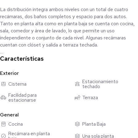
La distribución integra ambos niveles con un total de cuatro
recámaras, dos baños completos y espacio para dos autos.
Tanto en planta alta como en planta baja se cuenta con cocina,
sala, comedor y área de lavado, lo que permite un uso
independiente o conjunto de cada nivel. Algunas recámaras
cuentan con clóset y salida a terraza techada.
Características
La ubicación permite acceso pavimentado desde la CDMX y
conexión hacia el centro de Valle de Bravo en pocos minutos.
Cuenta con servicio de internet.
Exterior
Estacionamiento
Cisterna
techado
Contrato únicamente en modalidad anual. Solo se acepta un
perrito pequeño o gatos.
Facilidad para
Terraza
estacionarse
Si deseas conocer esta propiedad, contáctanos para agendar
General
una visita.
Cocina
Planta Baja
El costo de mantenimiento no está incluido en la renta.
Recámara en planta
Una sola planta