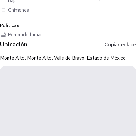
baja
Contáctanos para agendar una visita y conocerla.
Chimenea
Asesor: Paulina Santoyo.
Políticas
Nota: Por confidencialidad de las propiedades y de los dueños,
Permitido fumar
la ubicación indicada en el mapa es aproximada. Agradecemos su
Ubicación
Copiar enlace
comprensión.
Monte Alto, Monte Alto, Valle de Bravo, Estado de México