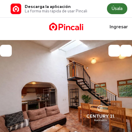
Descarga la aplicación
Úsala
La forma más rápida de usar Pincali
Ingresar