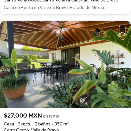
Casa en Renta en Valle de Bravo, Estado de México
$27,000 MXN
en renta
Casa
3 recs.
2 baños
350 m²
Cerro Gordo, Valle de Bravo