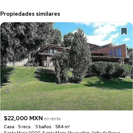
Propiedades similares
$22,000 MXN
en renta
Casa
5 recs.
5 baños
584 m²
Santa Maria 0000, Santa María Ahuacatlan, Valle de Bravo