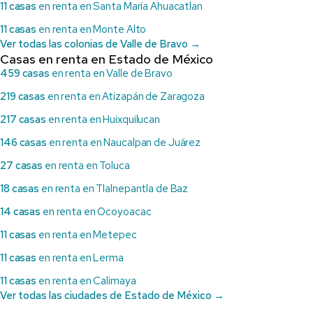
11 casas
en renta en Santa María Ahuacatlan
11 casas
en renta en Monte Alto
Ver todas las colonias de Valle de Bravo →
Casas en renta en Estado de México
459 casas
en renta en Valle de Bravo
219 casas
en renta en Atizapán de Zaragoza
217 casas
en renta en Huixquilucan
146 casas
en renta en Naucalpan de Juárez
27 casas
en renta en Toluca
18 casas
en renta en Tlalnepantla de Baz
14 casas
en renta en Ocoyoacac
11 casas
en renta en Metepec
11 casas
en renta en Lerma
11 casas
en renta en Calimaya
Ver todas las ciudades de Estado de México →