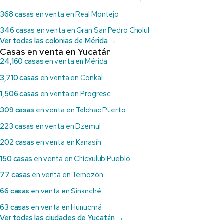
368 casas
en venta en Real Montejo
346 casas
en venta en Gran San Pedro Cholul
Ver todas las colonias de Mérida →
Casas en venta en Yucatán
24,160 casas
en venta en Mérida
3,710 casas
en venta en Conkal
1,506 casas
en venta en Progreso
309 casas
en venta en Telchac Puerto
223 casas
en venta en Dzemul
202 casas
en venta en Kanasín
150 casas
en venta en Chicxulub Pueblo
77 casas
en venta en Temozón
66 casas
en venta en Sinanché
63 casas
en venta en Hunucmá
Ver todas las ciudades de Yucatán →