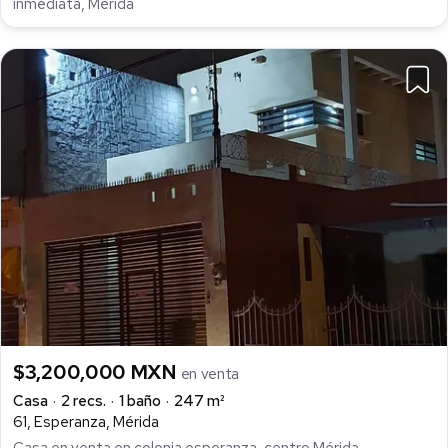
inmediata, Mérida
$3,200,000 MXN
en venta
Casa
2 recs.
1 baño
247 m²
61, Esperanza, Mérida