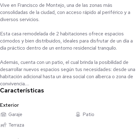
Vive en Francisco de Montejo, una de las zonas más
consolidadas de la ciudad, con acceso rápido al periférico y a
diversos servicios.
Esta casa remodelada de 2 habitaciones ofrece espacios
cómodos y bien distribuidos, ideales para disfrutar de un día a
día práctico dentro de un entorno residencial tranquilo.
Además, cuenta con un patio, el cual brinda la posibilidad de
desarrollar nuevos espacios según tus necesidades: desde una
habitación adicional hasta un área social con alberca o zona de
convivencia.
Características
La zona se caracteriza por contar con infraestructura
consolidada, con cercanía a comercios, escuelas, gimnasios y
Exterior
servicios que facilitan la vida diaria.
Garaje
Patio
Terraza
Agenda tu visita y conoce esta opción lista para habitar.