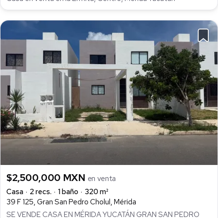
$2,500,000 MXN
en venta
Casa
2 recs.
1 baño
320 m²
39 F 125, Gran San Pedro Cholul, Mérida
SE VENDE CASA EN MÉRIDA YUCATÁN GRAN SAN PEDRO