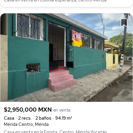
Casa en venta en colonia esperanza, centro Mérida
$2,950,000 MXN
en venta
Casa
2 recs.
2 baños
94.19 m²
Mérida Centro, Mérida
Casa en venta en la Ermita, Centro, Mérida Yucatán