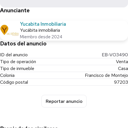
Cisterna con bomba
Anunciante
Estructura metálica en patio
Mosqueteros en toda la ventanas y puertas
Yucabita Inmobiliaria
Yucábita inmobiliaria
● Muebles de la propiedad:
Miembro desde 2024
N/a
Datos del anuncio
● Extras:
ID del anuncio
EB-VO3490
Libre de gravamen
Tipo de operación
Venta
Entrega inmediata
Tipo de inmueble
Casa
Colonia
Francisco de Montejo
● Condiciones de Venta:
Código postal
97203
$20,000 apartado
20% de enganche
Saldo contra entrega
Reportar anuncio
* Precio y disponibilidad sujetos a cambio sin previo aviso.