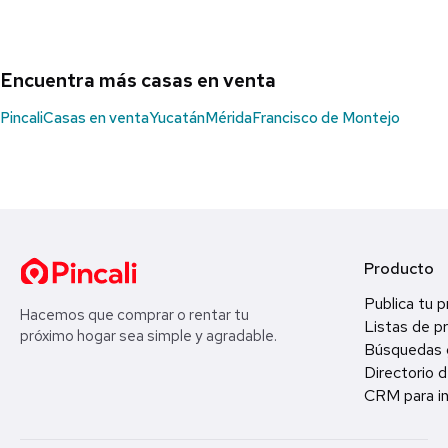
Encuentra más casas en venta
Pincali
Casas en venta
Yucatán
Mérida
Francisco de Montejo
Producto
Publica tu 
Hacemos que comprar o rentar tu
Listas de p
próximo hogar sea simple y agradable.
Búsquedas 
Directorio d
CRM para in