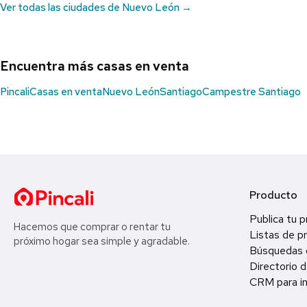
Ver todas las ciudades de Nuevo León →
Encuentra más casas en venta
Pincali
Casas en venta
Nuevo León
Santiago
Campestre Santiago
Producto
Publica tu 
Hacemos que comprar o rentar tu
Listas de p
próximo hogar sea simple y agradable.
Búsquedas 
Directorio d
CRM para in