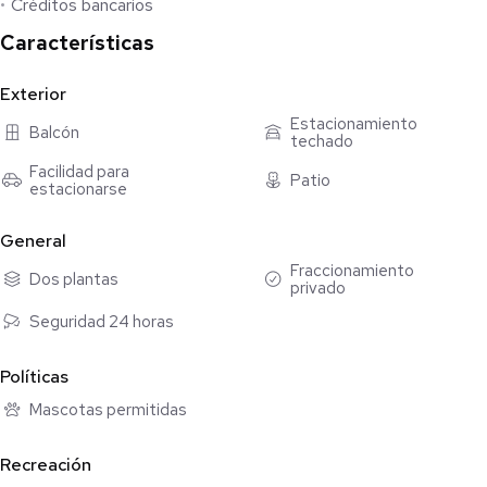
Créditos bancarios
-Lavandería techada
-Cochera triple
Características
Precio de VENTA: $10,689,000 MXN
Exterior
Estacionamiento
Balcón
Formas de Pago: Créditos Bancarios y Recursos Propios
techado
Facilidad para
Patio
Informes vía WhatsApp
estacionarse
¡Agenda tu cita hoy mismo!
General
Fraccionamiento
Dos plantas
privado
Seguridad 24 horas
Políticas
Mascotas permitidas
Recreación