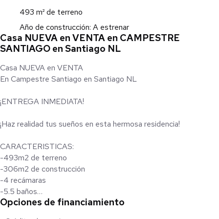
493 m² de terreno
Año de construcción: A estrenar
Casa NUEVA en VENTA en CAMPESTRE
SANTIAGO en Santiago NL
Casa NUEVA en VENTA
En Campestre Santiago en Santiago NL
¡ENTREGA INMEDIATA!
¡Haz realidad tus sueños en esta hermosa residencia!
CARACTERISTICAS:
-493m2 de terreno
-306m2 de construcción
-4 recámaras
-5.5 baños
Opciones de financiamiento
-Estancia familiar
-Sala, comedor y cocina