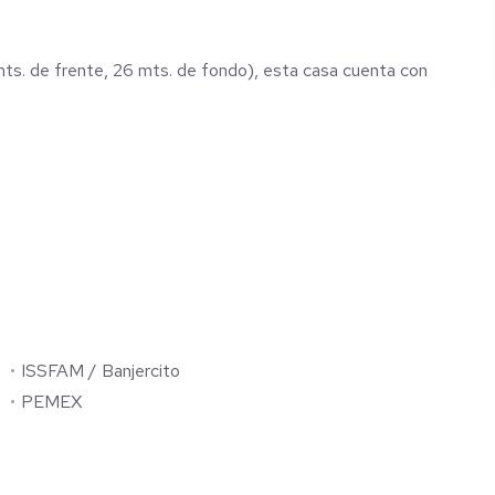
mts. de frente, 26 mts. de fondo), esta casa cuenta con
ISSFAM / Banjercito
 suministro de agua constante
PEMEX