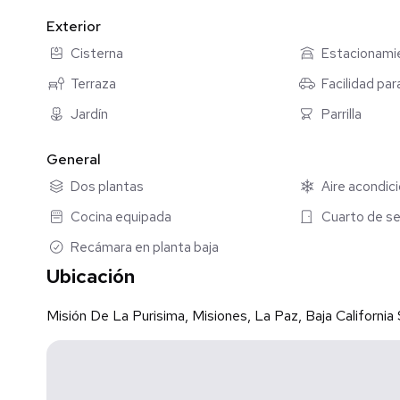
Llama ahora para agendar una visita
Exterior
Cisterna
Estacionami
Terraza
Facilidad pa
Jardín
Parrilla
General
Dos plantas
Aire acondic
Cocina equipada
Cuarto de se
Recámara en planta baja
Ubicación
Misión De La Purisima, Misiones, La Paz, Baja California 