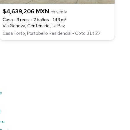
$4,639,206 MXN
en venta
Casa
3 recs.
2 baños
143 m²
Via Genova, Centenario, La Paz
Casa Porto, Portobello Residencial - Coto 3 Lt 27
io
l
ero