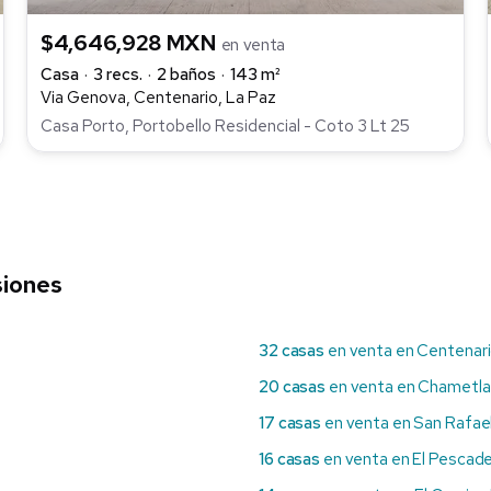
$4,646,928 MXN
en venta
Casa
3 recs.
2 baños
143 m²
Via Genova, Centenario, La Paz
Casa Porto, Portobello Residencial - Coto 3 Lt 25
siones
32 casas
en venta en Centenar
20 casas
en venta en Chametla
17 casas
en venta en San Rafae
16 casas
en venta en El Pescad