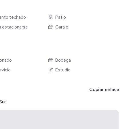
ento techado
Patio
ra estacionarse
Garaje
ionado
Bodega
rvicio
Estudio
Copiar enlace
Sur