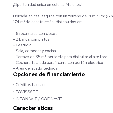
¡Oportunidad única en colonia Misiones!
Ubicada en casi esquina con un terreno de 208.71 m² (8 
174 m² de construcción, distribuidos en:
- 5 recámaras con closet
- 2 baños completos
- 1 estudio
- Sala, comedor y cocina
- Terraza de 35 m², perfecta para disfrutar al aire libre
- Cochera techada para 1 carro con portón eléctrico
- Área de lavado techada
Opciones de financiamiento
- Patio amplio con área de asador
- Almacén/bodega
Créditos bancarios
- 5 aires acondicionados para un confort óptimo
- 2 tinacos de 1,100 lts. y cisterna de 1,200 lts. para un
FOVISSSTE
INFONAVIT / COFINAVIT
¡Ideal para familias, ejecutivos o inversores!
Características