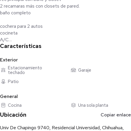
2 recamaras más con closets de pared.
baño completo
cochera para 2 autos
cocineta
A/C
Características
Calefacción
tinaco
pisos de cerámica
Exterior
Estacionamiento
Garaje
techado
Patio
General
Cocina
Una sola planta
Ubicación
Copiar enlace
Univ De Chapingo 9740, Residencial Universidad, Chihuahua,