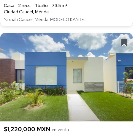
Casa
2 recs.
1 baño
73.5 m²
Ciudad Caucel, Mérida
Yaxnáh Caucel, Mérida. MODELO KANTE.
$1,220,000 MXN
en venta