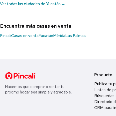
Ver todas las ciudades de Yucatán →
Encuentra más casas en venta
Pincali
Casas en venta
Yucatán
Mérida
Las Palmas
Producto
Publica tu 
Hacemos que comprar o rentar tu
Listas de p
próximo hogar sea simple y agradable.
Búsquedas 
Directorio d
CRM para in