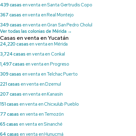
439 casas
en venta en Santa Gertrudis Copo
367 casas
en venta en Real Montejo
349 casas
en venta en Gran San Pedro Cholul
Ver todas las colonias de Mérida →
Casas en venta en Yucatán
24,220 casas
en venta en Mérida
3,724 casas
en venta en Conkal
1,497 casas
en venta en Progreso
309 casas
en venta en Telchac Puerto
221 casas
en venta en Dzemul
207 casas
en venta en Kanasín
151 casas
en venta en Chicxulub Pueblo
77 casas
en venta en Temozón
65 casas
en venta en Sinanché
64 casas
en venta en Hunucmá