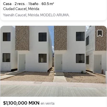
Casa
2 recs.
1 baño
60.5 m²
Ciudad Caucel, Mérida
Yaxnáh Caucel, Mérida. MODELO ARUMA.
$1,100,000 MXN
en venta