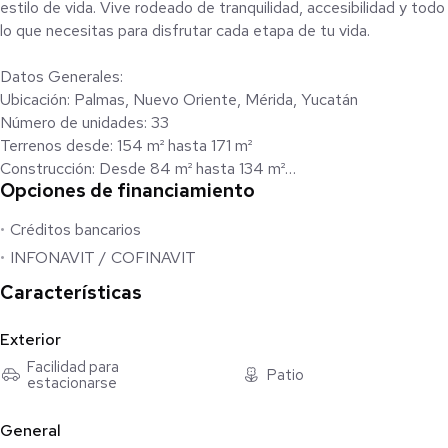
estilo de vida. Vive rodeado de tranquilidad, accesibilidad y todo
lo que necesitas para disfrutar cada etapa de tu vida.
Datos Generales:
Ubicación: Palmas, Nuevo Oriente, Mérida, Yucatán
Número de unidades: 33
Terrenos desde: 154 m² hasta 171 m²
Construcción: Desde 84 m² hasta 134 m²
Opciones de financiamiento
Entrega: Inmediata
Formas de pago: Infonavit, Fovissste, crédito bancario y recurso
Créditos bancarios
propio
INFONAVIT / COFINAVIT
Apartado: $5,000 MXN (5 días naturales)
Apartado FOVISSSTE: $8,500 (pago de avalúo)
Características
Invierte con inteligencia en un entorno con alta proyección de
crecimiento y retorno asegurado.
Exterior
Facilidad para
Modelos disponibles Para cada etapa de tu vida:
Patio
estacionarse
Modelo 84 m² 2 Recámaras Funcionalidad inteligente
General
(Propiedad Publicada)