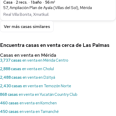
Casa
2 recs.
1 baño
56 m²
57, Ampliación Plan de Ayala (Villas del Sol), Mérida
Real Villa Bonita, Xmatkuil.
Ver más casas similares
Encuentra casas en venta cerca de Las Palmas
Casas en venta en Mérida
3,737 casas
en venta en Mérida Centro
2,888 casas
en venta en Cholul
2,488 casas
en venta en Dzityá
2,430 casas
en venta en Temozón Norte
868 casas
en venta en Yucatán Country Club
460 casas
en venta en Komchen
450 casas
en venta en Tamanché