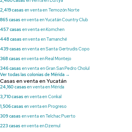
2,480 casas
en venta en Dzityá
2,419 casas
en venta en Temozón Norte
865 casas
en venta en Yucatán Country Club
457 casas
en venta en Komchen
448 casas
en venta en Tamanché
439 casas
en venta en Santa Gertrudis Copo
368 casas
en venta en Real Montejo
346 casas
en venta en Gran San Pedro Cholul
Ver todas las colonias de Mérida →
Casas en venta en Yucatán
24,160 casas
en venta en Mérida
3,710 casas
en venta en Conkal
1,506 casas
en venta en Progreso
309 casas
en venta en Telchac Puerto
223 casas
en venta en Dzemul