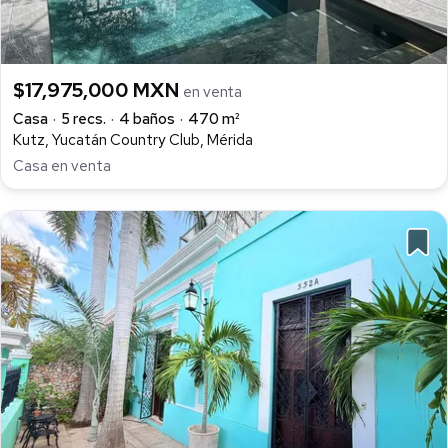
$17,975,000 MXN
en venta
Casa
5 recs.
4 baños
470 m²
Kutz, Yucatán Country Club, Mérida
Casa en venta