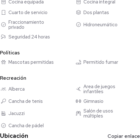
Cocina equipada
Cocina integral
- Alberca
Cuarto de servicio
Dos plantas
- Estacionamiento techado para tres vehículos
Fraccionamiento
Hidroneumático
privado
PLANTA ALTA:
- Tres habitaciones cada una con baño y clóset vestidor
Seguridad 24 horas
- Terraza sin techar
- Sala de tv
Políticas
Mascotas permitidas
Permitido fumar
*EQUIPAMIENTO
- 6 aires acondicionados
Recreación
- 14 ventiladores
- Cortinas
Área de juegos
Alberca
infantiles
- Dos lavavajillas
- Sistema de hidro neumático
Cancha de tenis
Gimnasio
- Gas estacionario
Salón de usos
Jacuzzi
- Lavadora
múltiples
- Secadora
Cancha de pádel
- Paneles Solares
Ubicación
Copiar enlace