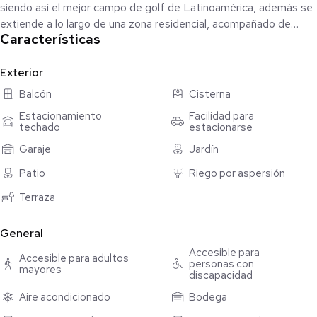
siendo así el mejor campo de golf de Latinoamérica, además se
extiende a lo largo de una zona residencial, acompañado de
Características
cuatro lagos, cinco maravillosos cenotes e impresionantes
vestigios arqueológicos. Por varios años, sede del Mundo Maya
Open de PGA Latinoamérica.
Exterior
Balcón
Cisterna
La casa tiene un terreno de 621 m2 y 498 m2 de construcción.
Estacionamiento
Facilidad para
techado
estacionarse
La residencia consta de:
Garaje
Jardín
PLANTA BAJA:
Patio
Riego por aspersión
- Sala
Terraza
- Comedor
- Cocina integral abierta con barra desayunador
General
- Alacena
- Estudio / Sala de TV con baño completo
Accesible para
Accesible para adultos
personas con
- Cava
mayores
discapacidad
- Medio baño de visitas
Aire acondicionado
Bodega
- Cuarto independiente con baño completo -
- Gimnasio