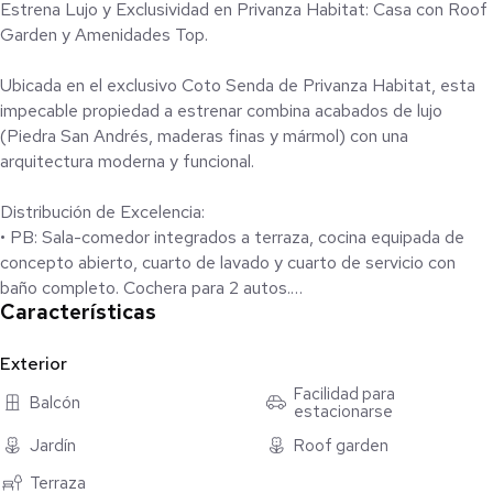
Estrena Lujo y Exclusividad en Privanza Habitat: Casa con Roof
Garden y Amenidades Top.
Ubicada en el exclusivo Coto Senda de Privanza Habitat, esta
impecable propiedad a estrenar combina acabados de lujo
(Piedra San Andrés, maderas finas y mármol) con una
arquitectura moderna y funcional.
Distribución de Excelencia:
• PB: Sala-comedor integrados a terraza, cocina equipada de
concepto abierto, cuarto de lavado y cuarto de servicio con
baño completo. Cochera para 2 autos.
Características
• PA: 3 amplias recámaras, todas con baño privado; la principal
con vestidor de lujo.
• Roof Garden: Espacio versátil para salón de eventos o 4ta
Exterior
habitación, con baño completo y terraza con vista panorámica.
Facilidad para
Balcón
estacionarse
Amenidades y Entorno: Disfruta de seguridad las 24 hrs,
Jardín
Roof garden
alberca, terraza para eventos y áreas verdes.
Terraza