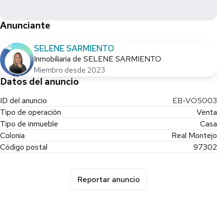
Entrega marzo 2026
Anunciante
Una propiedad con excelente diseño arquitectónico, acabados
SELENE SARMIENTO
de calidad y distribución funcional, ideal para familias que buscan
Inmobiliaria de SELENE SARMIENTO
comodidad y plusvalía.
Miembro desde 2023
Datos del anuncio
Contáctame para más información y agenda tu visita.
ID del anuncio
EB-VO5003
*Precios y disponibilidad sujetos a cambios sin previo aviso*
Tipo de operación
Venta
*El precio de la propiedad no incluye gastos notariales e
Tipo de inmueble
Casa
impuestos.
Colonia
Real Montejo
*El precio final puede variar según el método de pago que se
Código postal
97302
elija.
Reportar anuncio