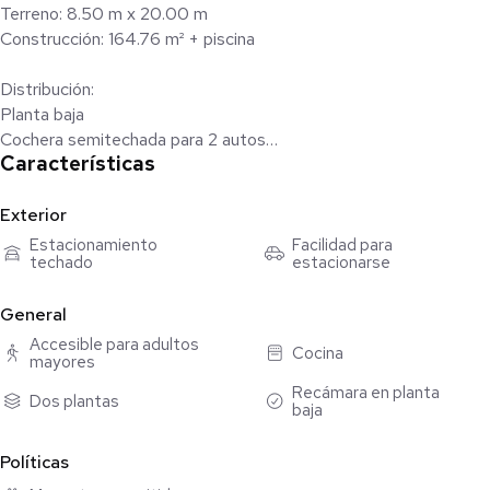
Terreno: 8.50 m x 20.00 m
Construcción: 164.76 m² + piscina
Distribución:
Planta baja
Cochera semitechada para 2 autos
Características
Sala
Comedor a doble altura
Cocina con carpintería
Exterior
Recámara con espacio para clóset
Estacionamiento
Facilidad para
techado
estacionarse
Baño completo
Medio baño de visitas
General
Área de servicio
Pasillo de servicio
Accesible para adultos
Cocina
mayores
Piscina de 3.00 x 2.50 m con acabado chukum
Área para jardín (no incluye jardín)
Recámara en planta
Dos plantas
baja
Planta alta
Políticas
Recámara principal con terraza, clóset vestidor y baño completo