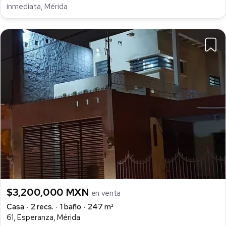
inmediata, Mérida
$3,200,000 MXN
en venta
Casa
2 recs.
1 baño
247 m²
61, Esperanza, Mérida