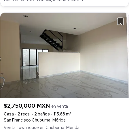
$2,750,000 MXN
en venta
Casa
2 recs.
2 baños
115.68 m²
San Francisco Chuburna, Mérida
Venta Townhouse en Chuburna, Mérida