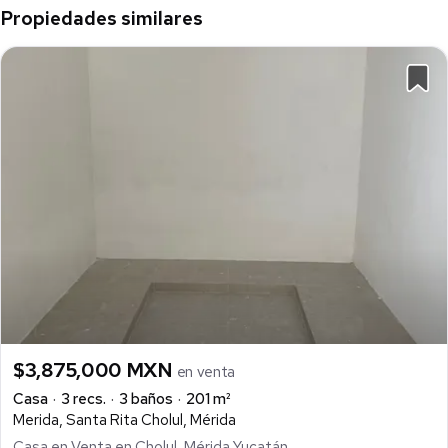
Propiedades similares
$3,875,000 MXN
en venta
Casa
3 recs.
3 baños
201 m²
Merida, Santa Rita Cholul, Mérida
Casa en Venta en Cholul, Mérida Yucatán