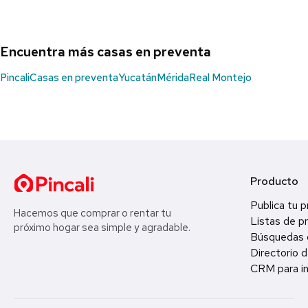
Encuentra más casas en preventa
Pincali
Casas en preventa
Yucatán
Mérida
Real Montejo
Producto
Publica tu 
Hacemos que comprar o rentar tu
Listas de p
próximo hogar sea simple y agradable.
Búsquedas 
Directorio d
CRM para in