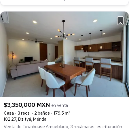
$3,350,000 MXN
en venta
Casa
3 recs.
2 baños
179.5 m²
102 27, Dzityá, Mérida
Venta de Townhouse Amueblado, 3 recámaras, escrituración