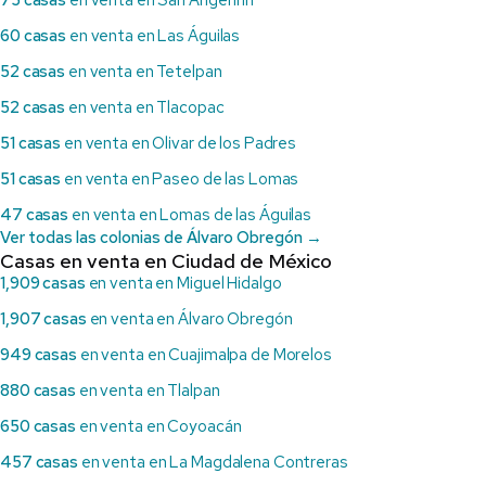
75 casas
en venta en San Ángel Inn
60 casas
en venta en Las Águilas
52 casas
en venta en Tetelpan
52 casas
en venta en Tlacopac
51 casas
en venta en Olivar de los Padres
51 casas
en venta en Paseo de las Lomas
47 casas
en venta en Lomas de las Águilas
Ver todas las colonias de Álvaro Obregón →
Casas en venta en Ciudad de México
1,909 casas
en venta en Miguel Hidalgo
1,907 casas
en venta en Álvaro Obregón
949 casas
en venta en Cuajimalpa de Morelos
880 casas
en venta en Tlalpan
650 casas
en venta en Coyoacán
457 casas
en venta en La Magdalena Contreras