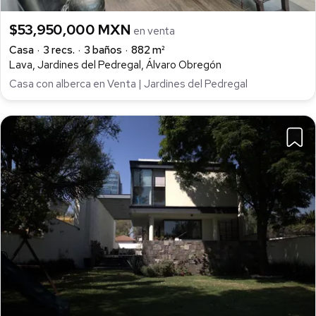
$53,950,000 MXN
en venta
Casa
3 recs.
3 baños
882 m²
Lava, Jardines del Pedregal, Álvaro Obregón
Casa con alberca en Venta | Jardines del Pedregal