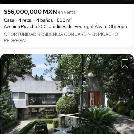
$56,000,000 MXN
en venta
Casa
4 recs.
4 baños
800 m²
Avenida Picacho 200, Jardines del Pedregal, Álvaro Obregón
OPORTUNIDAD RESIDENCIA CON JARDIN EN PICACHO
PEDREGAL