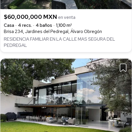
$60,000,000 MXN
en venta
Casa
4 recs.
4 baños
1,100 m²
Brisa 234, Jardines del Pedregal, Álvaro Obregón
RESIDENCIA FAMILIAR EN LA CALLE MAS SEGURA DEL
PEDREGAL