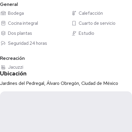
Estacionamiento para 8 autos (4 cubiertos y 4 descubiertos),
General
cuarto de servicio y lavandería.
Bodega
Calefacción
Cocina integral
Cuarto de servicio
Dos plantas
Estudio
Seguridad 24 horas
Recreación
Jacuzzi
Ubicación
Jardines del Pedregal, Álvaro Obregón, Ciudad de México