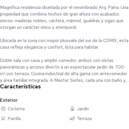
Magnífica residencia diseñada por el renombrado Arq. Parra. Una
propiedad que combina techos de gran altura con acabados
únicos: maderas nobles, cantera, mármol, gualdras y vigas que
otorgan un carácter único y atemporal.
Ubicada en la zona con mayor plusvalía del sur de la CDMX, esta
casa refleja elegancia y confort, lista para habitar.
Doble sala con cava y amplio comedor, ambos con vistas
panorámicas y acceso directo a un espectacular jardín de 700
m² con terraza. Cocina industrial de alta gama con antecomedor
y área familiar integrada. 4 Master Suites, cada una con baño y
Características
vestidor (la principal incluye jacuzzi de lujo). Salón de fiestas con
billar, salón familiar con chimenea, gimnasio equipado, sauna,
vapor y cancha de pádel. Sistema de aire acondicionado,
Exterior
calefacción hidrónica y paneles solares. Gran pérgola con
Cisterna
Jardín
asadores y plancha de tepanyaki, ideal para eventos sociales.
Parrilla
Terraza
Cuenta además con un departamento independiente con 2
recámaras (baño y vestidor), estancia y terraza propia.