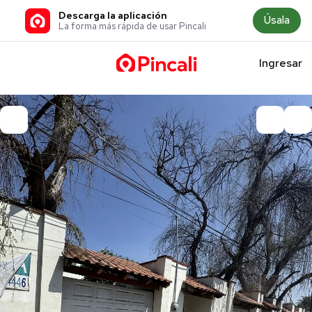
Descarga la aplicación
Úsala
La forma más rápida de usar Pincali
Ingresar