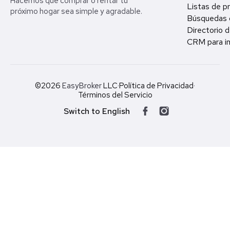
Hacemos que comprar o rentar tu
Listas de p
próximo hogar sea simple y agradable.
Búsquedas 
Directorio d
CRM para in
©2026
EasyBroker
LLC
·
Política de Privacidad
·
Términos del Servicio
Switch to English