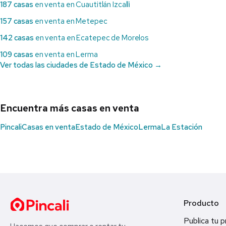
187 casas
en venta en Cuautitlán Izcalli
157 casas
en venta en Metepec
142 casas
en venta en Ecatepec de Morelos
109 casas
en venta en Lerma
Ver todas las ciudades de Estado de México →
Encuentra más casas en venta
Pincali
Casas en venta
Estado de México
Lerma
La Estación
Producto
Publica tu 