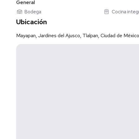
General
El mobiliario y artículos decorativos mostrados en las fot
Bodega
Cocina integ
Ubicación
Mayapan, Jardines del Ajusco, Tlalpan, Ciudad de Méxic