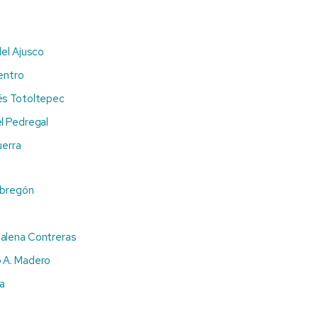
del Ajusco
entro
és Totoltepec
l Pedregal
uerra
Obregón
alena Contreras
 A. Madero
pa