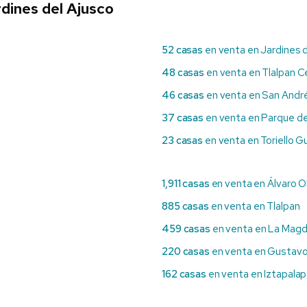
dines del Ajusco
52 casas
en venta en Jardines 
48 casas
en venta en Tlalpan C
46 casas
en venta en San Andr
37 casas
en venta en Parque de
23 casas
en venta en Toriello G
1,911 casas
en venta en Álvaro 
885 casas
en venta en Tlalpan
459 casas
en venta en La Magd
220 casas
en venta en Gustavo
162 casas
en venta en Iztapala