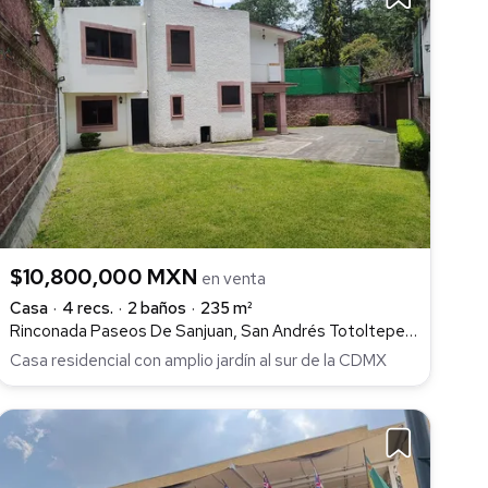
$10,800,000 MXN
en venta
Casa
4 recs.
2 baños
235 m²
Rinconada Paseos De Sanjuan, San Andrés Totoltepec, Tlalpan
Casa residencial con amplio jardín al sur de la CDMX