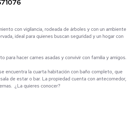
 671076
iento con vigilancia, rodeada de árboles y con un ambiente
ervada, ideal para quienes buscan seguridad y un hogar con
to para hacer carnes asadas y convivir con familia y amigos.
 se encuentra la cuarta habitación con baño completo, que
ala de estar o bar. La propiedad cuenta con antecomedor,
ternas. ¿La quieres conocer?
o gastos notariales.
duría Federal de Protección al Consumidor, bajo el número
ento en los artículos 24, fracción XV, 73, 85 Y 87 de la