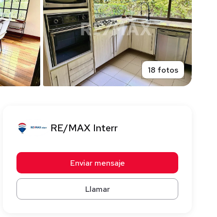
18 fotos
RE/MAX Interr
Enviar mensaje
Llamar