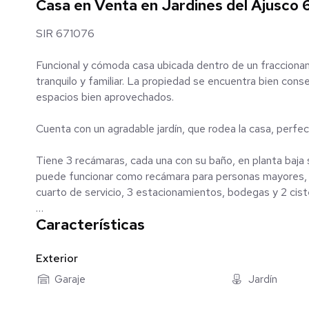
Casa en Venta en Jardines del Ajusco
SIR 671076
Funcional y cómoda casa ubicada dentro de un fraccionam
tranquilo y familiar. La propiedad se encuentra bien cons
espacios bien aprovechados.
Cuenta con un agradable jardín, que rodea la casa, perfec
Tiene 3 recámaras, cada una con su baño, en planta baja
puede funcionar como recámara para personas mayores, s
cuarto de servicio, 3 estacionamientos, bodegas y 2 cis
Características
El precio de venta NO incluye gastos de escrituración y/
Registro Público de Contratos de Adhesión de la Procura
Exterior
6296-2024, de fecha 08 de octubre de 2024, con fundam
Garaje
Jardín
Ley Federal de Protección al Consumidor.