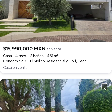
$15,990,000 MXN
en venta
Casa
4 recs.
3 baños
461 m²
Condominio Xii, El Molino Residencial y Golf, León
Casa en venta