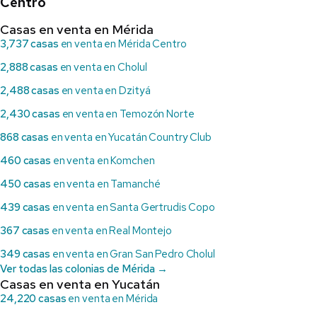
Centro
Casas en venta en Mérida
3,737 casas
en venta en Mérida Centro
2,888 casas
en venta en Cholul
2,488 casas
en venta en Dzityá
2,430 casas
en venta en Temozón Norte
868 casas
en venta en Yucatán Country Club
460 casas
en venta en Komchen
450 casas
en venta en Tamanché
439 casas
en venta en Santa Gertrudis Copo
367 casas
en venta en Real Montejo
349 casas
en venta en Gran San Pedro Cholul
Ver todas las colonias de Mérida →
Casas en venta en Yucatán
24,220 casas
en venta en Mérida