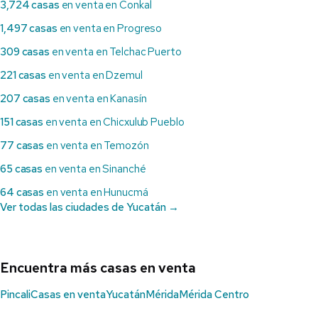
3,724 casas
en venta en Conkal
1,497 casas
en venta en Progreso
309 casas
en venta en Telchac Puerto
221 casas
en venta en Dzemul
207 casas
en venta en Kanasín
151 casas
en venta en Chicxulub Pueblo
77 casas
en venta en Temozón
65 casas
en venta en Sinanché
64 casas
en venta en Hunucmá
Ver todas las ciudades de Yucatán →
Encuentra más casas en venta
Pincali
Casas en venta
Yucatán
Mérida
Mérida Centro