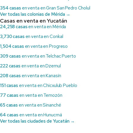
354 casas
en venta en Gran San Pedro Cholul
Ver todas las colonias de Mérida →
Casas en venta en Yucatán
24,258 casas
en venta en Mérida
3,730 casas
en venta en Conkal
1,504 casas
en venta en Progreso
309 casas
en venta en Telchac Puerto
222 casas
en venta en Dzemul
208 casas
en venta en Kanasín
151 casas
en venta en Chicxulub Pueblo
77 casas
en venta en Temozón
65 casas
en venta en Sinanché
64 casas
en venta en Hunucmá
Ver todas las ciudades de Yucatán →