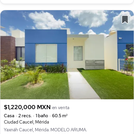
$1,220,000 MXN
en venta
Casa
2 recs.
1 baño
60.5 m²
Ciudad Caucel, Mérida
Yaxnáh Caucel, Mérida. MODELO ARUMA.