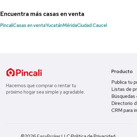
Encuentra más casas en venta
Pincali
Casas en venta
Yucatán
Mérida
Ciudad Caucel
Producto
Publica tu 
Hacemos que comprar o rentar tu
Listas de p
próximo hogar sea simple y agradable.
Búsquedas 
Directorio d
CRM para in
©2026
EasyBroker
LLC
·
Política de Privacidad
·