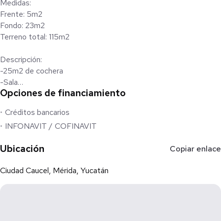
Medidas:
Frente: 5m2
Fondo: 23m2
Terreno total: 115m2
Descripción:
-25m2 de cochera
-Sala
Opciones de financiamiento
-Comedor
-Cocina
Créditos bancarios
-Baño
INFONAVIT / COFINAVIT
-1 habitación
-Terraza trasera con piso y bardas propias con cimentación
Ubicación
Copiar enlace
tradicional
Ciudad Caucel, Mérida, Yucatán
Adicionales:
- Estufa de empotre con 5 quemadores
- Sistema de 4 camaras HD
- 1 aire acondicionado