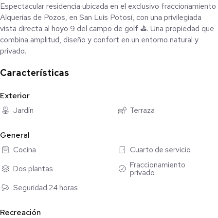
Espectacular residencia ubicada en el exclusivo fraccionamiento
Alquerías de Pozos, en San Luis Potosí, con una privilegiada
vista directa al hoyo 9 del campo de golf ⛳. Una propiedad que
combina amplitud, diseño y confort en un entorno natural y
privado.
Características
Construida sobre un terreno de 500 m² con 400 m² de
construcción, esta casa destaca por sus acabados de lujo,
excelente iluminación natural y una distribución ideal para la vida
Exterior
familiar y social.
Jardín
Terraza
✨ Distribución y características:
General
Cocina
Cuarto de servicio
500 m² de terreno
400 m² de construcción
Fraccionamiento
Dos plantas
privado
4 amplias recámaras, todas con baño completo
2 recámaras con vestidor
Seguridad 24 horas
2 recámaras con clóset
Sala amplia
Recreación