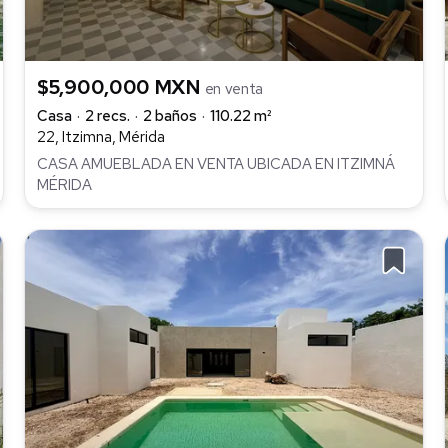
$5,900,000 MXN
en venta
Casa
2 recs.
2 baños
110.22 m²
22, Itzimna, Mérida
CASA AMUEBLADA EN VENTA UBICADA EN ITZIMNÁ
MÉRIDA