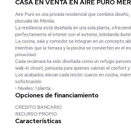
CASA EN VENTA EN AIRE PURO MER
Aire Puro es una privada residencial que combina diseño,
plusvalía de Mérida.
La residencia está diseñada en una sola planta, ofrecie
perfectamente el interior con el exterior, brindando ilumin
La cocina, sala y comedor se integran en un concepto abi
mientras que la terraza y la piscina se convierten en el es
privacidad.
Cada recámara ha sido diseñada como un refugio personal
walk-in closet, pensada para quienes valoran el confort y e
Los acabados elevan cada rincón: cuarzo en cocina, mármo
sofisticación.
• Niveles: 1 planta
Opciones de financiamiento
• Recámaras: 3
• Baños completos: 3
CREDITO BANCARIO
• Medio baño: 1
RECURSO PROPIO
• Estacionamiento: 2 autos (techado)
Características
Terreno: 363.77 m²
• Frente: 12.10 m