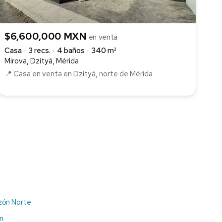
$6,600,000 MXN
en venta
Casa
3 recs.
4 baños
340 m²
Mirova, Dzityá, Mérida
📍 Casa en venta en Dzityá, norte de Mérida
zón Norte
n