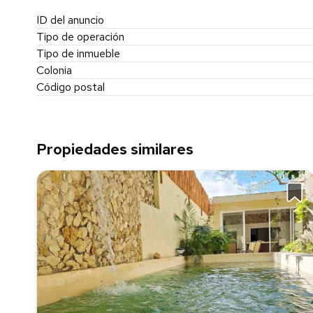
-10% enganche
ID del anuncio
-Apartado con $20,000.00
Tipo de operación
*Cambias sin previo aviso*
Tipo de inmueble
Colonia
Código postal
Propiedades similares