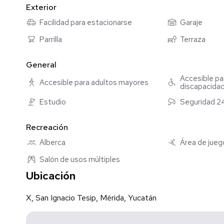
• Fondo: 30.28 m
Exterior
• Construcción: 225 m²
Facilidad para estacionarse
Garaje
Distribución
Parrilla
Terraza
Área social:
• Sala
• Comedor
General
• Cocina con meseta de cuarzo
Accesible pa
Accesible para adultos mayores
discapacida
• Estudio
• Medio baño de visitas
Estudio
Seguridad 2
• Cuarto de blancos
Área privada:
Recreación
•Recámara principal con:
Alberca
Área de juego
•Walk-in closet
•Baño completo
Salón de usos múltiples
•2 recámaras secundarias:
Ubicación
•Cada una con baño completo
•Área de clóset
X, San Ignacio Tesip, Mérida, Yucatán
Área de servicio: