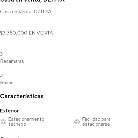
Casa en Venta, DZITYA
$3,750,000 EN VENTA
3
Recámaras
3
Baños
Características
2
Estacionamientos
Exterior
176.84 m2
Estacionamiento
Facilidad para
techado
estacionarse
de construcción