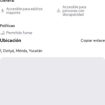
General
283.05 m2
de terreno
Accesible para
Accesible para adultos
personas con
mayores
discapacidad
33.3 m
Largo del terreno
Políticas
Permitido fumar
8.5 m
Frente del terreno
Ubicación
Copiar enlace
2
1, Dzityá, Mérida, Yucatán
Pisos
2023
Antigüedad
0
Mantenimiento
Descripción