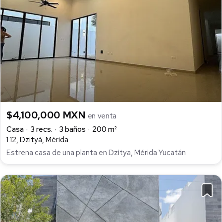
•Recámara principal amplia con closet vestidor y baño
Amenidades
· Balcón
· Estacionamiento techado
· Facilidad para estacionarse
· Garaje
· Jardín
· Patio
· Riego por aspersión
$4,100,000 MXN
· Terraza
en venta
· Aire acondicionado
Casa
3 recs.
3 baños
200 m²
· Amueblado
1 12, Dzityá, Mérida
· Bodega
Estrena casa de una planta en Dzitya, Mérida Yucatán
· Cocina
· Cocina equipada
· Cocina integral
· Dos plantas
· Estudio
· Hidroneumático