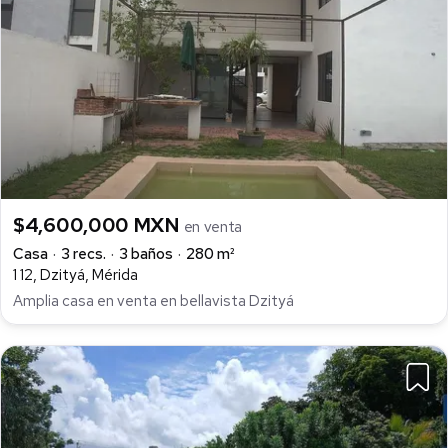
•Refrigerador
•Estufa
•Sala de 2 piezas
•Comedor para 4 personas
•Sillas de exterior con mesa de nogal en la terraza
Condiciones de pago
Apartado: $30,000
Enganche: 30%
Recurso propio o crédito bancario
$4,600,000 MXN
en venta
ENTREGA IMEDIATA.
Casa
3 recs.
3 baños
280 m²
1 12, Dzityá, Mérida
Amplia casa en venta en bellavista Dzityá