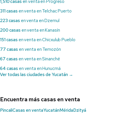
1,510 casas
en venta en Progreso
311 casas
en venta en Telchac Puerto
223 casas
en venta en Dzemul
200 casas
en venta en Kanasín
151 casas
en venta en Chicxulub Pueblo
77 casas
en venta en Temozón
67 casas
en venta en Sinanché
64 casas
en venta en Hunucmá
Ver todas las ciudades de Yucatán →
Encuentra más casas en venta
Pincali
Casas en venta
Yucatán
Mérida
Dzityá