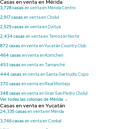
Casas en venta en Mérida
3,728 casas
en venta en Mérida Centro
2,917 casas
en venta en Cholul
2,525 casas
en venta en Dzityá
2,434 casas
en venta en Temozón Norte
872 casas
en venta en Yucatán Country Club
464 casas
en venta en Komchen
453 casas
en venta en Tamanché
444 casas
en venta en Santa Gertrudis Copo
370 casas
en venta en Real Montejo
348 casas
en venta en Gran San Pedro Cholul
Ver todas las colonias de Mérida →
Casas en venta en Yucatán
24,335 casas
en venta en Mérida
3,746 casas
en venta en Conkal