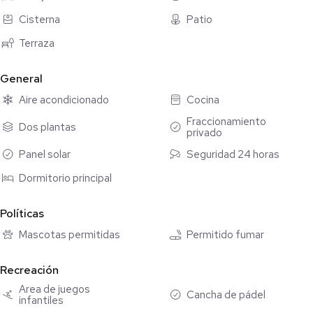
táctil
Cisterna
Patio
• Antena de internet
Terraza
• 18 Paneles solares
Superficie Total: 225 mt2
General
Superficie de Construcción: 164 mt2
Aire acondicionado
Cocina
*Mantenimiento: $1,900
Fraccionamiento
*Apartado: $10,000
Dos plantas
privado
*Enganche: 15%
Panel solar
Seguridad 24 horas
*Crédito bancario, fovissste para todos, Crédito Pemex con
BBVA y Recurso propio
Dormitorio principal
Simuladores de Crédito Hipotecario
Políticas
https://socasesores.com/simulador-credito-hipotecario/?
Mascotas permitidas
Permitido fumar
q=EJIPC
Recreación
___________________________________________________________
*Precios de inmuebles sujeto a cambio sin previo aviso,
Área de juegos
Cancha de pádel
infantiles
actualización mensual comprobar disponibilidad