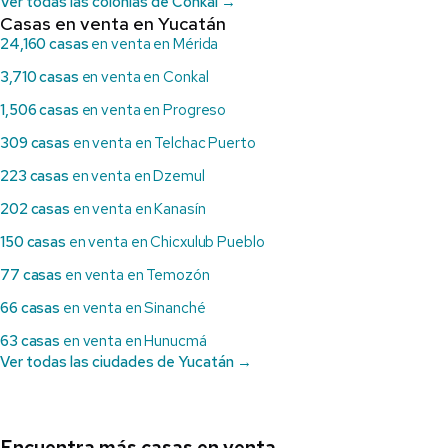
Ver todas las colonias de Conkal →
Casas en venta en Yucatán
24,160 casas
en venta en Mérida
3,710 casas
en venta en Conkal
1,506 casas
en venta en Progreso
309 casas
en venta en Telchac Puerto
223 casas
en venta en Dzemul
202 casas
en venta en Kanasín
150 casas
en venta en Chicxulub Pueblo
77 casas
en venta en Temozón
66 casas
en venta en Sinanché
63 casas
en venta en Hunucmá
Ver todas las ciudades de Yucatán →
Encuentra más casas en venta