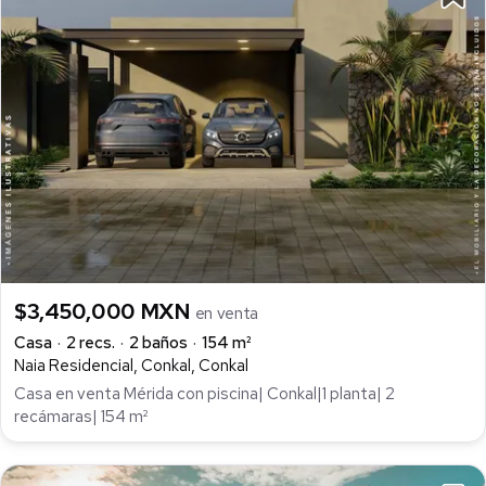
$3,450,000 MXN
en venta
Casa
2 recs.
2 baños
154 m²
Naia Residencial, Conkal, Conkal
Casa en venta Mérida con piscina| Conkal|1 planta| 2
recámaras| 154 m²