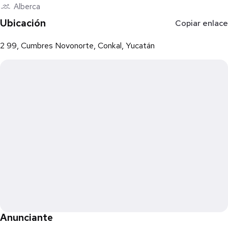
*Este precio no incluye impuestos, avalúo y gastos notariales
Alberca
*El precio total se determinará en función de los montos
Ubicación
Copiar enlace
variables de conceptos de crédito y notariales que deben ser
consultados con los promotores de conformidad con lo
2 99, Cumbres Novonorte, Conkal, Yucatán
establecido en la NOM-247-SE-2021
*Imágenes con fines ilustrativos
*Revisar condiciones al momento de la compra.
1981
419-488-71
71427321893
54121381948
91688,
741
8888
519-7148
Anunciante