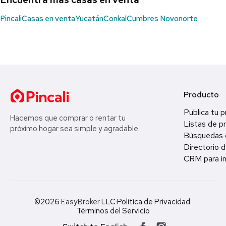
Pincali
Casas en venta
Yucatán
Conkal
Cumbres Novonorte
Producto
Publica tu 
Hacemos que comprar o rentar tu
Listas de p
próximo hogar sea simple y agradable.
Búsquedas 
Directorio d
CRM para in
©2026
EasyBroker
LLC
·
Política de Privacidad
·
Términos del Servicio