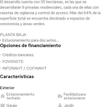
El desarrollo cuenta con 35 hectáreas, en las que se
desarrollarán 9 privadas residenciales, cada una de ellas con
casetas de vigilancia y control de acceso. Más del 64% de la
superficie total se encuentra destinado a espacios de
convivencia y áreas verdes.
PLANTA BAJA
• Estacionamiento para dos autos
Opciones de financiamiento
• Sala/Comedor con aire acondicionado
• Cocina con meseta de granito
Créditos bancarios
• Alacena
FOVISSSTE
• Medio baño de visitas
• Área de servicios
INFONAVIT / COFINAVIT
Características
PLANTA ALTA
• Recamara principal con clóset y baño propio
Exterior
• 2 Recamaras secundarias con clóset y baño propio cada una
Estacionamiento
Facilidad para
techado
estacionarse
EQUIPAMIENTO
Garaje
Jardín
• Equipo ADT inalámbrico en puertas y ventanas, con pantalla