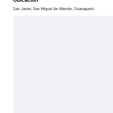
San Javier, San Miguel de Allende, Guanajuato
Terraza amueblada, perfecta para disfrutar el clima y la t
Atributos destacados
Se entrega amueblada y equipada
Espacios funcionales y bien aprovechados
Excelente opción para Airbnb o renta a corto plazo
Ubicación estratégica cerca del centro
Importante
No cuenta con estacionamiento
Posibilidad de estacionarse en la calle
Gran oportunidad de inversión en una de las ciudades con 
México.
** Precio sujeto a cambios sin previo aviso**
** El precio publicado no incluye gastos de escrituración