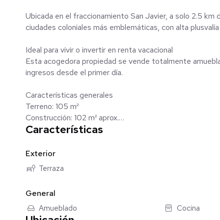
Ubicada en el fraccionamiento San Javier, a solo 2.5 km 
ciudades coloniales más emblemáticas, con alta plusvalía
Ideal para vivir o invertir en renta vacacional
Esta acogedora propiedad se vende totalmente amueblada
ingresos desde el primer día.
Características generales
Terreno: 105 m²
Construcción: 102 m² aprox.
Características
Precio: $3,300,000 MXN
Distribución
Exterior
2 recámaras
Terraza
1 baño completo
Sala
General
Comedor
Cocina equipada
Amueblado
Cocina
Ubicación
Área de servicio