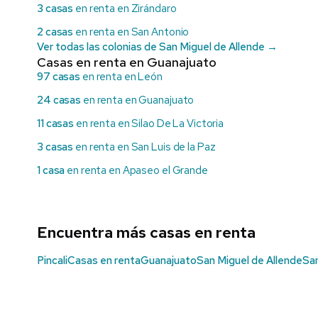
3 casas
en renta en Zirándaro
2 casas
en renta en San Antonio
Ver todas las colonias de San Miguel de Allende →
Casas en renta en Guanajuato
97 casas
en renta en León
24 casas
en renta en Guanajuato
11 casas
en renta en Silao De La Victoria
3 casas
en renta en San Luis de la Paz
1 casa
en renta en Apaseo el Grande
Encuentra más casas en renta
Pincali
Casas en renta
Guanajuato
San Miguel de Allende
San