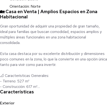
Orientación: Norte
🏡 Casa en Venta | Amplios Espacios en Zona
Habitacional
Gran oportunidad de adquirir una propiedad de gran tamaño,
ideal para familias que buscan comodidad, espacios amplios y
múltiples áreas funcionales en una zona habitacional
consolidada.
Esta casa destaca por su excelente distribución y dimensiones
poco comunes en la zona, lo que la convierte en una opción única
tanto para vivir como para invertir.
📐 Características Generales:
- Terreno: 527 m²
- Construcción: 617 m²
Características
- Frente: 22 m
- Fondo: 21 m
- Precio: $12,500,000 MXN
Exterior