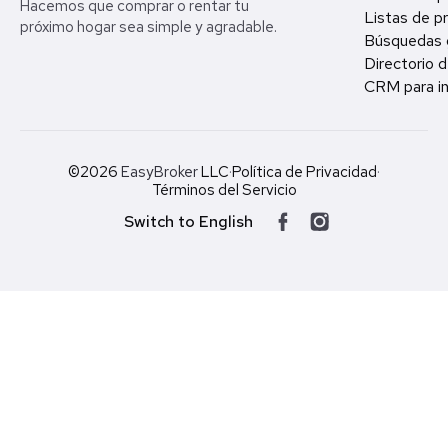
Hacemos que comprar o rentar tu
Listas de p
próximo hogar sea simple y agradable.
Búsquedas 
Directorio d
CRM para in
©2026
EasyBroker
LLC
·
Política de Privacidad
·
Términos del Servicio
Switch to English