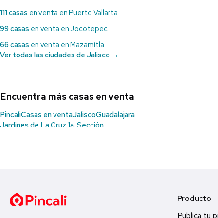
111 casas
en venta en Puerto Vallarta
99 casas
en venta en Jocotepec
66 casas
en venta en Mazamitla
Ver todas las ciudades de Jalisco →
Encuentra más casas en venta
Pincali
Casas en venta
Jalisco
Guadalajara
Jardines de La Cruz 1a. Sección
Producto
Publica tu 