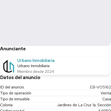
- Medio baño adicional
✨ Destacado:
- Propiedad con espacios muy superiores al promedio de la zona
- Ideal para familias grandes o quienes requieren múltiples áreas
- Excelente opción para adaptar a distintos usos (casa
habitación, oficinas, etc.)
Anunciante
📲 Agenda tu visita hoy mismo
Urbano Inmobiliaria
Urbano Inmobiliaria
📞 33 3839 5790
Urbano Inmobiliaria
Miembro desde 2024
Datos del anuncio
ID del anuncio
EB-VO5162
Tipo de operación
Venta
Tipo de inmueble
Casa
Colonia
Jardines de La Cruz 1a. Sección
Código postal
44950