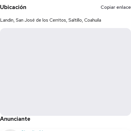
Para más información y citas 📲 8446066075 o ￼⁨8441957503
Ubicación
Copiar enlace
Landin, San José de los Cerritos, Saltillo, Coahuila
Anunciante