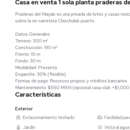
Casa en venta 1 sola planta praderas d
Praderas del Mayab es una privada de lotes y casas resid
sobre la en carretera Chixchulub puerto.
Datos Generales
Terreno: 300 m²
Construcción: 190 m²
Frente: 10 m
Fondo: 30 m
Modalidad: Preventa
Enganche: 30% (flexible)
Formas de pago: Recursos propios y créditos bancarios
Mantenimiento: $550 MXN (opcional casa club +$1,00
Características
Distribución (Una sola planta)
Área social:
Exterior
Estacionamiento para 2 a 4 autos
Estacionamiento techado
Facilidad pa
Jardín delantero con diseño paisajístico
Sala y comedor corridos con altura de 3.7 m
Jardín
Vista al agua