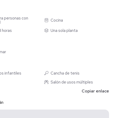
ra personas con
Cocina
d
4 horas
Una sola planta
umar
s infantiles
Cancha de tenis
Salón de usos múltiples
Copiar enlace
án