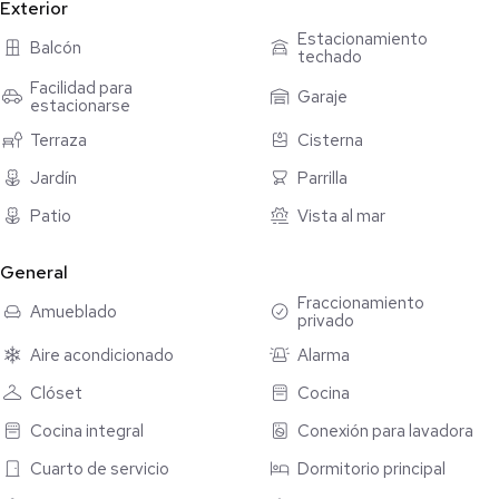
distribuidos, ideales para la vida familiar y para quienes buscan
Exterior
una propiedad con potencial tanto de uso residencial como de
Estacionamiento
Balcón
techado
inversión.
Facilidad para
Garaje
estacionarse
Distribución
Terraza
Cisterna
Primer nivel:
Jardín
Parrilla
• Sala
• Comedor
Patio
Vista al mar
• Cocina integral
• Cuarto de lavado
General
• Medio baño
Fraccionamiento
Amueblado
• Cochera para dos autos
privado
• Patio trasero con área de asador, barra y pasillo lateral
Aire acondicionado
Alarma
Segundo nivel:
Clóset
Cocina
• 3 recámaras con clóset
Cocina integral
Conexión para lavadora
• 2 baños completos
• Estudio
Cuarto de servicio
Dormitorio principal