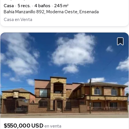
Casa
5 recs.
4 baños
245 m²
The property offers an excellent combination of spaciousness,
Bahía Manzanillo 892, Moderna Oeste, Ensenada
functionality, and location within a secure, well-connected
Casa en Venta
setting.
Ideal for those looking to move in immediately with the option
to purchase later, or as a high-potential investment.
For more information and appointments:
www.cabralrealestate.com.mx
Cabral Real Estate
Property Sales, Rentals, and Management
$550,000 USD
en venta