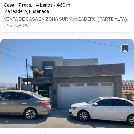
Casa
7 recs.
4 baños
460 m²
Maneadero, Ensenada
VENTA DE CASA EN ZONA SUR MANEADERO (PARTE ALTA),
ENSENADA