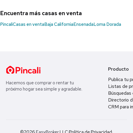
Encuentra más casas en venta
Pincali
Casas en venta
Baja California
Ensenada
Loma Dorada
Producto
Publica tu 
Hacemos que comprar o rentar tu
Listas de p
próximo hogar sea simple y agradable.
Búsquedas 
Directorio d
CRM para in
©2026
EasyBroker
LLC
·
Política de Privacidad
·