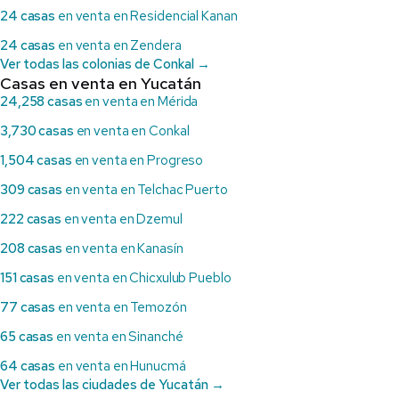
24 casas
en venta en Residencial Kanan
24 casas
en venta en Zendera
Ver todas las colonias de Conkal →
Casas en venta en Yucatán
24,258 casas
en venta en Mérida
3,730 casas
en venta en Conkal
1,504 casas
en venta en Progreso
309 casas
en venta en Telchac Puerto
222 casas
en venta en Dzemul
208 casas
en venta en Kanasín
151 casas
en venta en Chicxulub Pueblo
77 casas
en venta en Temozón
65 casas
en venta en Sinanché
64 casas
en venta en Hunucmá
Ver todas las ciudades de Yucatán →