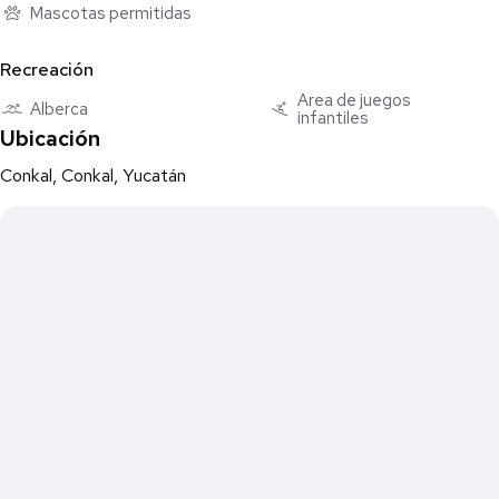
Mascotas permitidas
-Tanque estacionario
-Mosquiteros
Recreación
-Jardín frontal
Área de juegos
Alberca
infantiles
Se aceptan créditos bancarios, infonavit, cofinavit
Ubicación
Conkal, Conkal, Yucatán