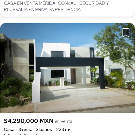
CASA EN VENTA MÉRIDA| CONKAL | SEGURIDAD Y
PLUSVALÍA EN PRIVADA RESIDENCIAL
$4,290,000 MXN
en venta
Casa
3 recs.
3 baños
223 m²