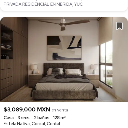
PRIVADA RESIDENCIAL EN MERIDA, YUC
$3,089,000 MXN
en venta
Casa
3 recs.
2 baños
128 m²
Estela Nativa, Conkal, Conkal