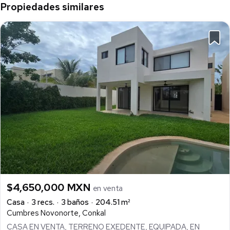
Propiedades similares
$4,650,000 MXN
en venta
Casa
3 recs.
3 baños
204.51 m²
Cumbres Novonorte, Conkal
CASA EN VENTA, TERRENO EXEDENTE, EQUIPADA, EN