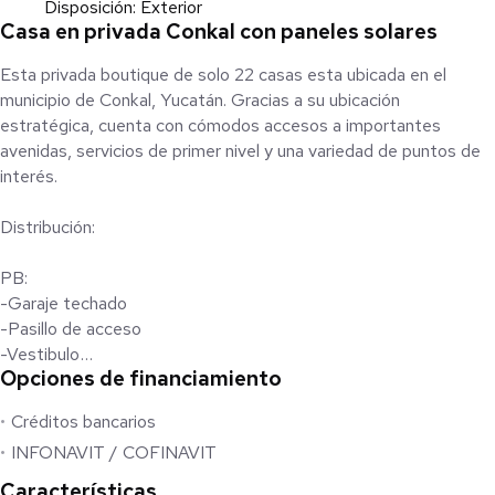
Disposición: Exterior
Casa en privada Conkal con paneles solares
Esta privada boutique de solo 22 casas esta ubicada en el
municipio de Conkal, Yucatán. Gracias a su ubicación
estratégica, cuenta con cómodos accesos a importantes
avenidas, servicios de primer nivel y una variedad de puntos de
interés.
Distribución:
PB:
-Garaje techado
-Pasillo de acceso
-Vestibulo
Opciones de financiamiento
-1/2 baño
-Bodega
Créditos bancarios
-Sala
INFONAVIT / COFINAVIT
-Comedor
-Cocina
Características