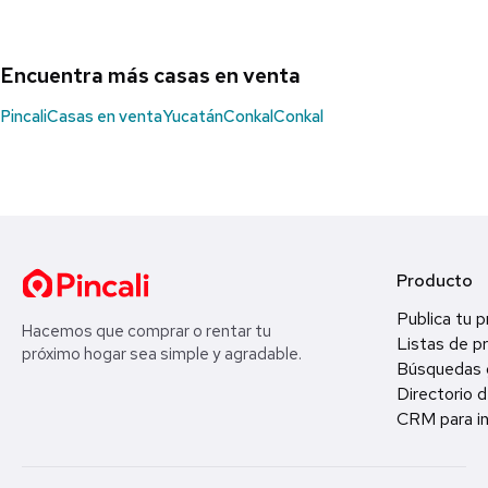
Encuentra más casas en venta
Pincali
Casas en venta
Yucatán
Conkal
Conkal
Producto
Publica tu 
Hacemos que comprar o rentar tu
Listas de p
próximo hogar sea simple y agradable.
Búsquedas 
Directorio d
CRM para in