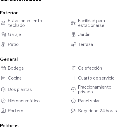
-Cuarto de servicios
-Terraza techada
Exterior
-Tendedero
Estacionamiento
Facilidad para
-Piscina
techado
estacionarse
-Áreas ajardinadas
Garaje
Jardín
-Pasillo de servicios
Patio
Terraza
PA:
-Family Room
General
-Recámara principal con clóset vestidor, baño completo y
Bodega
Calefacción
balcón
-2 recámaras secundarias con clóset y baño completo
Cocina
Cuarto de servicio
Fraccionamiento
Dos plantas
Equipado con:
privado
-4 paneles solares
Hidroneumático
Panel solar
-Carpintería inferior y superior en cocina, closéts con puertas en
cada recámara y bajo lavabos
Portero
Seguridad 24 horas
-Presurizador
-Calentador de agua
Políticas
-Fijos de cristal templado en baños