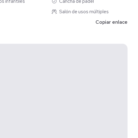
s infantiles
Cancha de pádel
ON CENEFA DE VIDRIO
Salón de usos múltiples
LCON
Copiar enlace
SIMILAR)