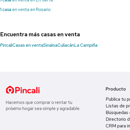
1 casa
en venta en El Fuerte
1 casa
en venta en Rosario
Encuentra más casas en venta
Pincali
Casas en venta
Sinaloa
Culiacán
La Campiña
Producto
Publica tu 
Hacemos que comprar o rentar tu
Listas de p
próximo hogar sea simple y agradable.
Búsquedas 
Directorio d
CRM para in