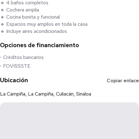
🔹 4 baños completos
🔹 Cochera amplia
🔹 Cocina bonita y funcional
🔹 Espacios muy amplios en toda la casa
🔹 Incluye aires acondicionados
Opciones de financiamiento
Disfruta de una casa con todo lo que necesitas: comodidad,
amplitud y excelente distribución.
Créditos bancarios
FOVISSSTE
📍 Ubicada en Colonia La Campiña
📲 ¡Contáctanos para más información o agenda tu cita para
Ubicación
Copiar enlace
conocerla!
La Campiña, La Campiña, Culiacán, Sinaloa