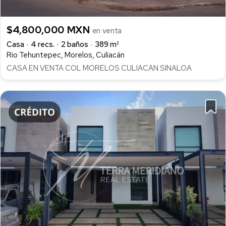
$4,800,000 MXN
en venta
Casa
4 recs.
2 baños
389 m²
Rio Tehuntepec, Morelos, Culiacán
CASA EN VENTA COL MORELOS CULIACAN SINALOA