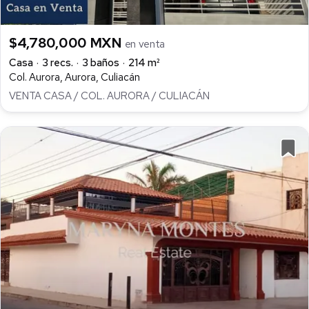
$4,780,000 MXN
en venta
Casa
3 recs.
3 baños
214 m²
Col. Aurora, Aurora, Culiacán
VENTA CASA / COL. AURORA / CULIACÁN