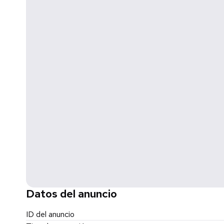
4222-2022 • Consulta nuestro aviso de privacidad.-htt
Datos del anuncio
ID del anuncio