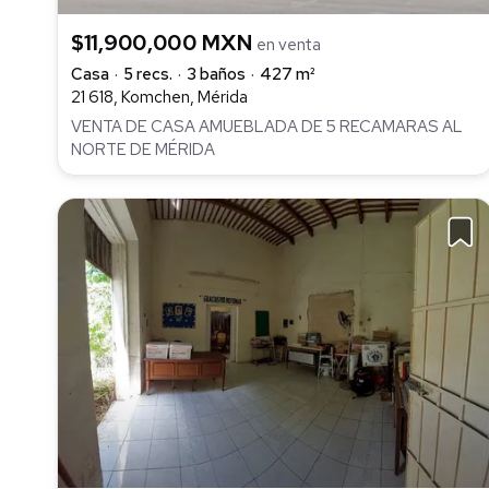
$11,900,000 MXN
en venta
Casa
5 recs.
3 baños
427 m²
21 618, Komchen, Mérida
VENTA DE CASA AMUEBLADA DE 5 RECAMARAS AL
NORTE DE MÉRIDA