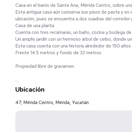
Casa en el barrio de Santa Ana, Mérida Centro, sobre una 
Esta antigua casa aún conserva sus pisos de pasta y es 
Casa de una planta
Cuenta con tres recámaras, un baño, cocina y bodega de
Un amplio jardín con un hermoso árbol de ceibo, donde un
Esta casa cuenta con una historia alrededor de 150 años
Frente 14.5 metros y fondo de 32 metros
Propiedad libre de gravamen
Precios de inmuebles sujeto a cambio sin previo aviso, 
Ubicación
precio no incluye impuestos, avalúo y gastos notariales 
variables de conceptos de crédito y notariales que deb
47, Mérida Centro, Mérida, Yucatán
lo establecido en la NOM-247-SE-2022 _______________
comercialización: • Inmobiliaria Nueve Quince • Visítano
Mérida Yucatán, C.P. 97115 • Teléfono: 9991568832 • 
Facultad para comercializar inmuebles bajo Convenio d