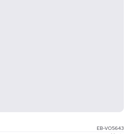
ps://www.inmobiliarianuevequince.com/Aviso-de-Privacidad.
EB-VO5643