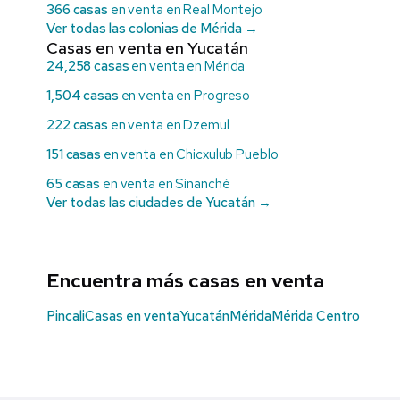
366 casas
en venta en Real Montejo
Ver todas las colonias de Mérida →
Casas en venta en Yucatán
24,258 casas
en venta en Mérida
1,504 casas
en venta en Progreso
222 casas
en venta en Dzemul
151 casas
en venta en Chicxulub Pueblo
65 casas
en venta en Sinanché
Ver todas las ciudades de Yucatán →
Encuentra más casas en venta
Pincali
Casas en venta
Yucatán
Mérida
Mérida Centro