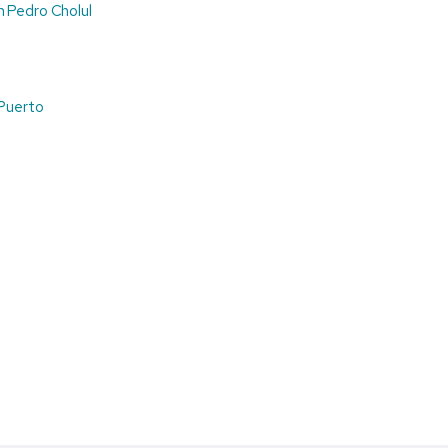
n Pedro Cholul
l
 Puerto