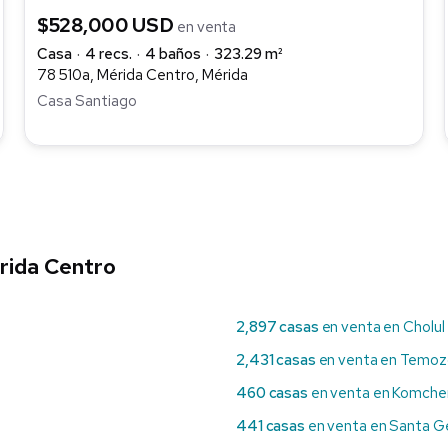
$528,000 USD
en venta
Casa
4 recs.
4 baños
323.29 m²
78 510a, Mérida Centro, Mérida
Casa Santiago
rida Centro
2,897 casas
en venta en Cholul
2,431 casas
en venta en Temoz
460 casas
en venta en Komche
441 casas
en venta en Santa G