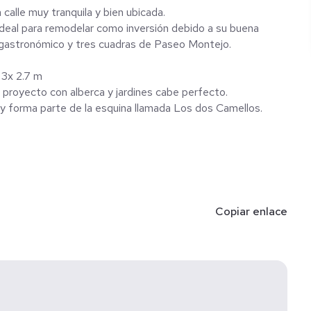
calle muy tranquila y bien ubicada.
ideal para remodelar como inversión debido a su buena
ubicación, pues se encuentra a dos cuadras del corredor gastronómico y tres cuadras de Paseo Montejo.
 3x 2.7 m
 proyecto con alberca y jardines cabe perfecto.
 y forma parte de la esquina llamada Los dos Camellos.
actualización mensual comprobar disponibilidad **Este
Copiar enlace
*** El precio total se determinará en función de los montos
en ser consultados con los promotores de conformidad con
________________________________ Información de
s previa cita: Calle 38 #247 por 23 y 31 Sodzil Norte,
Sugerencias a: inmobiliarianuevequince@gmail.com •
e Intermediación de Acuerdo al Registro ante PROFECO