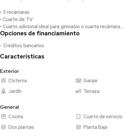
• 3 recámaras
• Cuarto de TV
• Cuarto adicional ideal para gimnasio o cuarta recámara
Opciones de financiamiento
• Cuarto de servicio
Créditos bancarios
• 3 baños completos (uno con tina de hidromasaje)
• 2 medios baños
Características
• Cocina integral abierta con cubierta de granito, barra
Exterior
desayunadora, horno y estufa Teka
Cisterna
Garaje
• Alacena cerrada de 4 m²
• Área cubierta para lavadora
Jardín
Terraza
• Patio de servicio
General
• Terraza en planta baja de 30 m² con asador tipo argentino y
Cocina
Cuarto de servicio
tarja
• Terraza en planta alta de 38 m² con excelentes vistas
Dos plantas
Planta Baja