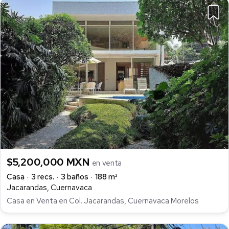
$5,200,000 MXN
en venta
Casa
3 recs.
3 baños
188 m²
Jacarandas, Cuernavaca
Casa en Venta en Col. Jacarandas, Cuernavaca Morelos