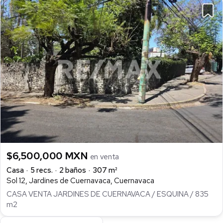
$6,500,000 MXN
en venta
Casa
5 recs.
2 baños
307 m²
Sol 12, Jardines de Cuernavaca, Cuernavaca
CASA VENTA JARDINES DE CUERNAVACA / ESQUINA / 835
m2