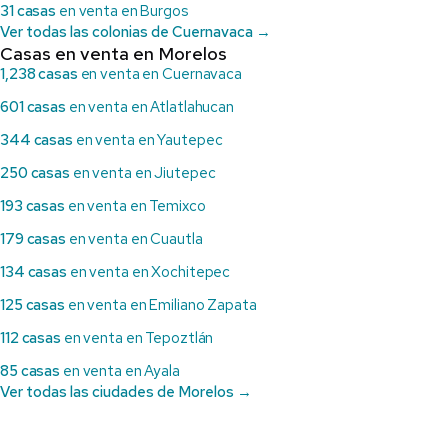
31 casas
en venta en Burgos
Ver todas las colonias de Cuernavaca →
Casas en venta en Morelos
1,238 casas
en venta en Cuernavaca
601 casas
en venta en Atlatlahucan
344 casas
en venta en Yautepec
250 casas
en venta en Jiutepec
193 casas
en venta en Temixco
179 casas
en venta en Cuautla
134 casas
en venta en Xochitepec
125 casas
en venta en Emiliano Zapata
112 casas
en venta en Tepoztlán
85 casas
en venta en Ayala
Ver todas las ciudades de Morelos →