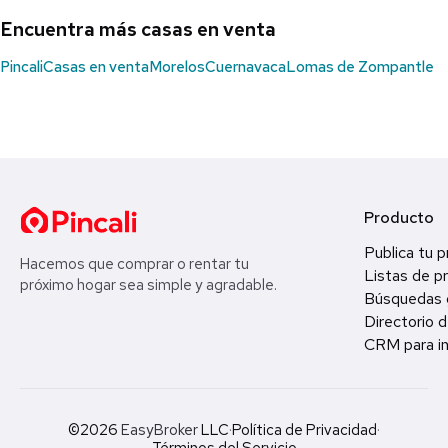
Encuentra más casas en venta
Pincali
Casas en venta
Morelos
Cuernavaca
Lomas de Zompantle
Producto
Publica tu 
Hacemos que comprar o rentar tu
Listas de p
próximo hogar sea simple y agradable.
Búsquedas 
Directorio d
CRM para in
©2026
EasyBroker
LLC
·
Política de Privacidad
·
Términos del Servicio