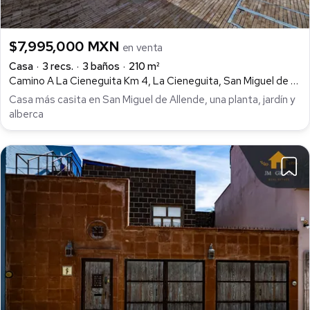
$7,995,000 MXN
en venta
Casa
3 recs.
3 baños
210 m²
Camino A La Cieneguita Km 4, La Cieneguita, San Miguel de Allende
Casa más casita en San Miguel de Allende, una planta, jardín y
alberca