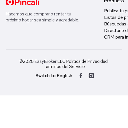
Producto
Publica tu 
Hacemos que comprar o rentar tu
Listas de p
próximo hogar sea simple y agradable.
Búsquedas 
Directorio d
CRM para in
©2026
EasyBroker
LLC
·
Política de Privacidad
·
Términos del Servicio
Switch to English