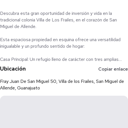
Descubra esta gran oportunidad de inversión y vida en la
tradicional colonia Villa de Los Frailes, en el corazón de San
Miguel de Allende.
Esta espaciosa propiedad en esquina ofrece una versatilidad
inigualable y un profundo sentido de hogar:
Casa Principal: Un refugio lleno de carácter con tres amplias
habitaciones, impresionantes bóvedas catalanas que añaden
Ubicación
Copiar enlace
altura y distinción, y generosos espacios sociales.
Fray Juan De San Miguel 50, Villa de los Frailes, San Miguel de
Exteriores: Disfrute de un amplio patio/jardín, ideal para el
Allende, Guanajuato
entretenimiento, la jardinería o simplemente para relajarse al aire
libre.
Unidades Adicionales Independientes: Perfectas para generar
ingresos por renta, recibir a la familia o utilizarlas como
estudios/oficinas: