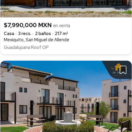
$7,990,000 MXN
en venta
Casa
3 recs.
2 baños
217 m²
Mexiquito, San Miguel de Allende
Guadalupana Roof OP