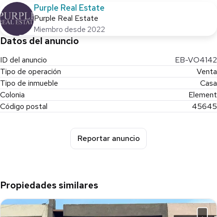
Purple Real Estate
📲 Agenda tu cita HOY mismo y ven a conocerla en persona… te
Purple Real Estate
va a encantar. ¡No dejes que te la ganen!
Miembro desde 2022
Datos del anuncio
ID del anuncio
EB-VO4142
Tipo de operación
Venta
Tipo de inmueble
Casa
Colonia
Element
Código postal
45645
Reportar anuncio
Propiedades similares