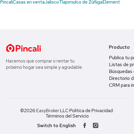
Pincali
Casas en venta
Jalisco
Tlajomulco de Zúñiga
Element
Producto
Publica tu 
Hacemos que comprar o rentar tu
Listas de p
próximo hogar sea simple y agradable.
Búsquedas 
Directorio d
CRM para in
©2026
EasyBroker
LLC
·
Política de Privacidad
·
Términos del Servicio
Switch to English