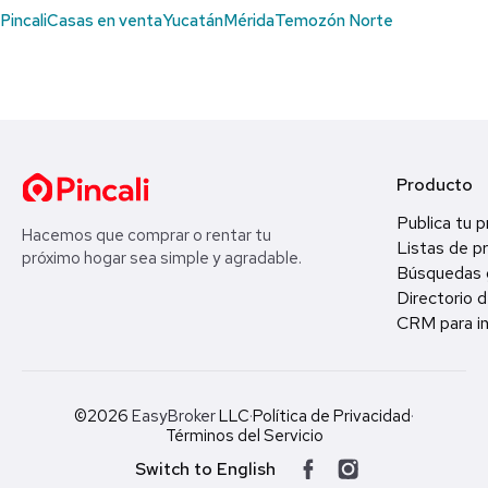
Pincali
Casas en venta
Yucatán
Mérida
Temozón Norte
Producto
Publica tu 
Hacemos que comprar o rentar tu
Listas de p
próximo hogar sea simple y agradable.
Búsquedas 
Directorio d
CRM para in
©2026
EasyBroker
LLC
·
Política de Privacidad
·
Términos del Servicio
Switch to English