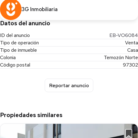
La propiedad se divide en 3 predios.
3G Inmobiliaria
Predio 1:
- No tiene construcción
Datos del anuncio
- Superficie de 5051 m2
ID del anuncio
EB-VO6084
- Precio $5,500 por m2
Tipo de operación
Venta
- $27,780,500
Tipo de inmueble
Casa
Colonia
Temozón Norte
Predio 2 y 3:
- Tiene la construcción de la casa
Código postal
97302
- Superficie 10,092 m2
- Precio $7,000 por m2
Reportar anuncio
- $70,644,000
Propiedades similares