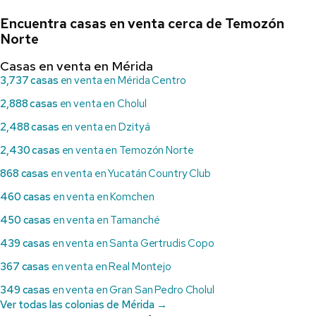
Encuentra casas en venta cerca de Temozón
Norte
Casas en venta en Mérida
3,737 casas
en venta en Mérida Centro
2,888 casas
en venta en Cholul
2,488 casas
en venta en Dzityá
2,430 casas
en venta en Temozón Norte
868 casas
en venta en Yucatán Country Club
460 casas
en venta en Komchen
450 casas
en venta en Tamanché
439 casas
en venta en Santa Gertrudis Copo
367 casas
en venta en Real Montejo
349 casas
en venta en Gran San Pedro Cholul
Ver todas las colonias de Mérida →