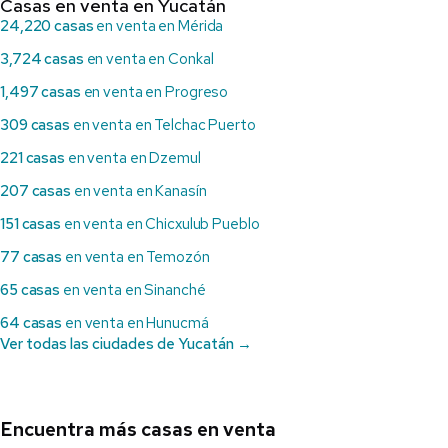
Casas en venta en Yucatán
24,220 casas
en venta en Mérida
3,724 casas
en venta en Conkal
1,497 casas
en venta en Progreso
309 casas
en venta en Telchac Puerto
221 casas
en venta en Dzemul
207 casas
en venta en Kanasín
151 casas
en venta en Chicxulub Pueblo
77 casas
en venta en Temozón
65 casas
en venta en Sinanché
64 casas
en venta en Hunucmá
Ver todas las ciudades de Yucatán →
Encuentra más casas en venta