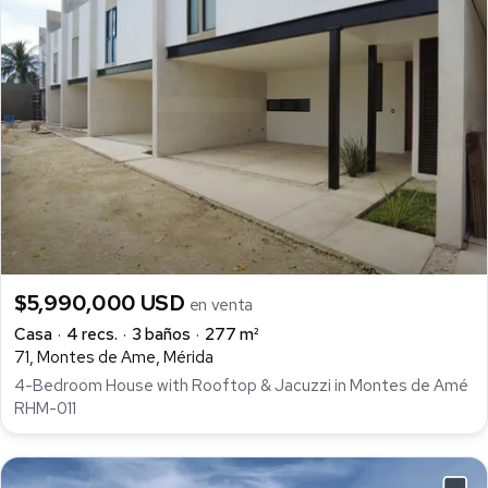
$5,990,000 USD
en venta
Casa
4 recs.
3 baños
277 m²
71, Montes de Ame, Mérida
4-Bedroom House with Rooftop & Jacuzzi in Montes de Amé
RHM-011