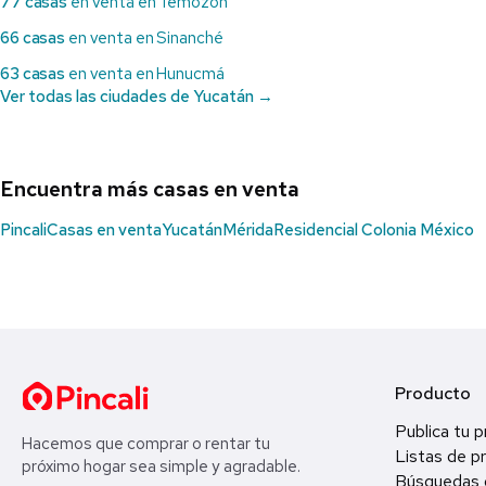
77 casas
en venta en Temozón
66 casas
en venta en Sinanché
63 casas
en venta en Hunucmá
Ver todas las ciudades de Yucatán →
Encuentra más casas en venta
Pincali
Casas en venta
Yucatán
Mérida
Residencial Colonia México
Producto
Publica tu 
Hacemos que comprar o rentar tu
Listas de p
próximo hogar sea simple y agradable.
Búsquedas 