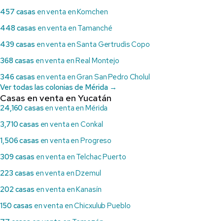
457 casas
en venta en Komchen
448 casas
en venta en Tamanché
439 casas
en venta en Santa Gertrudis Copo
368 casas
en venta en Real Montejo
346 casas
en venta en Gran San Pedro Cholul
Ver todas las colonias de Mérida →
Casas en venta en Yucatán
24,160 casas
en venta en Mérida
3,710 casas
en venta en Conkal
1,506 casas
en venta en Progreso
309 casas
en venta en Telchac Puerto
223 casas
en venta en Dzemul
202 casas
en venta en Kanasín
150 casas
en venta en Chicxulub Pueblo