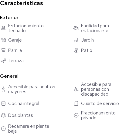
Garaje Techado Para 2 Autos
Características
Sala
Comeodr
Exterior
Cocina Integral con Isla
Estacionamiento
Facilidad para
Alacena
techado
estacionarse
Medio Baño
Garaje
Jardín
Cuarto de Servicio con Baño
Parrilla
Patio
Recámara con Baño y Closet
Terraza Techada
Terraza
Alberca.
General
PLANTA ALTA :
Accesible para
Recámara Principal con Baño, Tina y Closet Vestidor
Accesible para adultos
personas con
mayores
Recámara con Baño y Closet Vestidor
discapacidad
Recámara con Baño y Closet.
Cocina integral
Cuarto de servicio
Fraccionamiento
SE ENTREGA CON: Aires Acondicionados, Ventiladores, Parrila
Dos plantas
privado
de Gas, Hornos Microondas, Extractor de Comida, Lavavajillas,
Recámara en planta
Filtro de Agua, Tarja de Doble Tina, Cristal Templado en
baja
Baños,Meseta de Granito en Cocina, Carpinteria en Cocina y