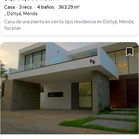
Casa
3 recs.
4 baños
363.29 m²
., Dzityá, Mérida
Casa de una planta en venta tipo residencia en Dzityá, Mérida,
Yucatán