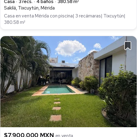
Casa
3 recs.
4 baños
380.58 m²
Sakilá, Tixcuytún, Mérida
Casa en venta Mérida con piscina| 3 recámaras| Tixcuytún|
380.58 m²
$7,900,000 MXN
en venta