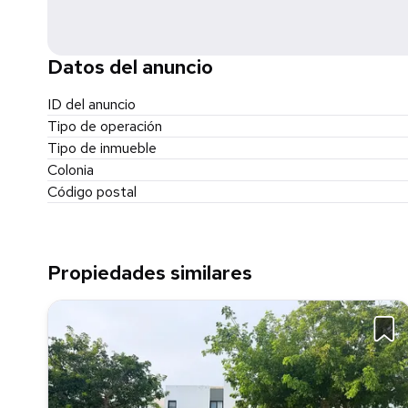
Los precios y disponibilidad deberán confirmarse al mom
La compraventa se formalizará mediante contrato y escritu
Datos del anuncio
ID del anuncio
Tipo de operación
Tipo de inmueble
Colonia
Código postal
Propiedades similares