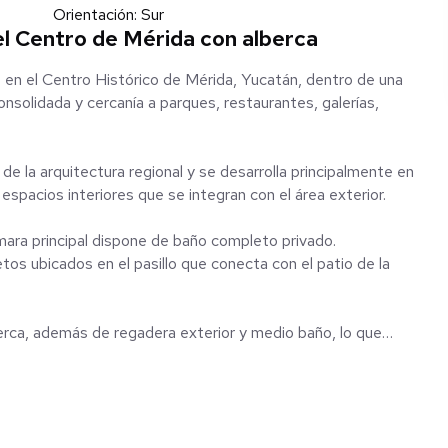
Orientación: Sur
el Centro de Mérida con alberca
4, en el Centro Histórico de Mérida, Yucatán, dentro de una
onsolidada y cercanía a parques, restaurantes, galerías,
 la arquitectura regional y se desarrolla principalmente en
 espacios interiores que se integran con el área exterior.
mara principal dispone de baño completo privado.
s ubicados en el pasillo que conecta con el patio de la
berca, además de regadera exterior y medio baño, lo que
.
 servicio y un cuarto de lavado, que complementan las áreas