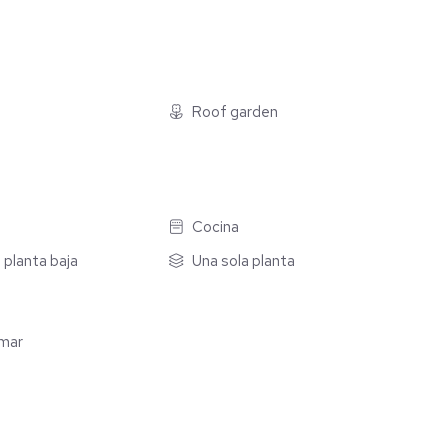
e a la azotea, espacio que puede aprovecharse como terraza
ietario desee realizar.
rida, esta propiedad puede destinarse a casa habitación,
Roof garden
 la normatividad y uso de suelo aplicable.
Cocina
planta baja
Una sola planta
umar