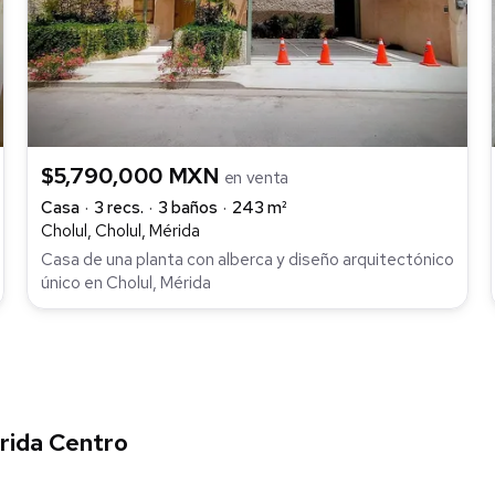
$5,790,000 MXN
en venta
Casa
3 recs.
3 baños
243 m²
Cholul, Cholul, Mérida
Casa de una planta con alberca y diseño arquitectónico
único en Cholul, Mérida
rida Centro