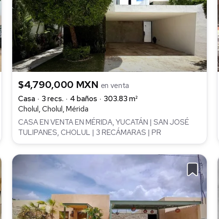
$4,790,000 MXN
en venta
Casa
3 recs.
4 baños
303.83 m²
Cholul, Cholul, Mérida
CASA EN VENTA EN MÉRIDA, YUCATÁN | SAN JOSÉ
TULIPANES, CHOLUL | 3 RECÁMARAS | PR