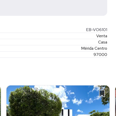
ento de la operación.
ra pública ante notario conforme a la legislación aplicable.
EB-VO6101
Venta
Casa
Mérida Centro
97000