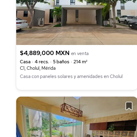
$4,889,000 MXN
en venta
Casa
4 recs.
5 baños
214 m²
C1, Cholul, Mérida
Casa con paneles solares y amenidades en Cholul