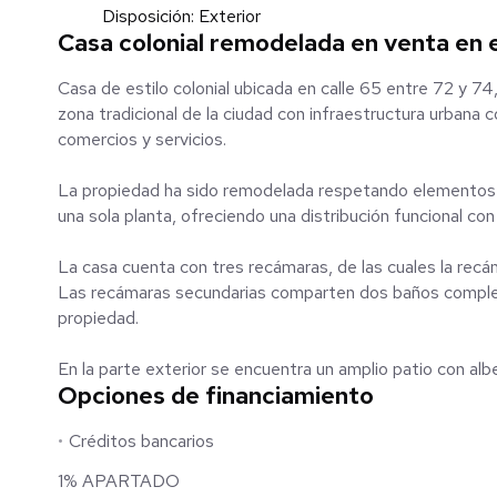
Disposición: Exterior
Casa colonial remodelada en venta en 
Casa de estilo colonial ubicada en calle 65 entre 72 y 7
zona tradicional de la ciudad con infraestructura urbana c
comercios y servicios.
La propiedad ha sido remodelada respetando elementos de
una sola planta, ofreciendo una distribución funcional con
La casa cuenta con tres recámaras, de las cuales la recá
Las recámaras secundarias comparten dos baños completo
propiedad.
En la parte exterior se encuentra un amplio patio con al
Opciones de financiamiento
permite mayor comodidad al utilizar las áreas recreativas
Créditos bancarios
En la zona posterior del inmueble se ubican un cuarto de
funcionales de la propiedad.
1% APARTADO