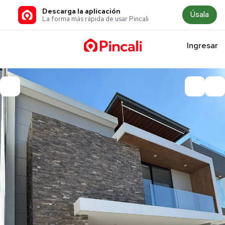
Descarga la aplicación
Úsala
La forma más rápida de usar Pincali
Ingresar