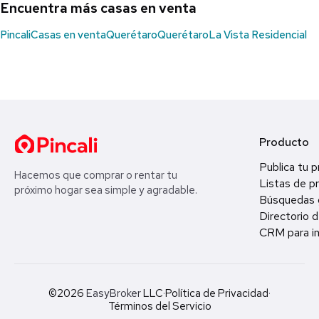
Encuentra más casas en venta
Pincali
Casas en venta
Querétaro
Querétaro
La Vista Residencial
Producto
Publica tu 
Hacemos que comprar o rentar tu
Listas de p
próximo hogar sea simple y agradable.
Búsquedas 
Directorio d
CRM para in
©2026
EasyBroker
LLC
·
Política de Privacidad
·
Términos del Servicio