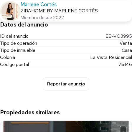
AMENIDADES Y SEGURIDAD
Marlene Cortés
Doble filtro de vigilancia y seguridad privada
ZIBAHOME BY MARLENE CORTÉS
Área común con alberca
Miembro desde 2022
Salón de eventos
Datos del anuncio
ID del anuncio
EB-VO3995
**Pregunta por el equipo adicional
Tipo de operación
Venta
Tipo de inmueble
Casa
**Precio y disponibilidad sujeto a cambio sin previo aviso. Los
Colonia
La Vista Residencial
acabados finales serán los pactados con el consumidor en el
contrato respectivo, pudiendo no coincidir con las imágenes,
Código postal
76146
recorrido virtual o casa muestra. Las imágenes son de carácter
ilustrativo
Reportar anuncio
Propiedades similares