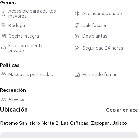
General
compactada), un material natural que aporta textura, calidez y
carácter a los espacios.
Accesible para adultos
Aire acondicionado
mayores
La zona privada cuenta con tres recámaras diseñadas para
Bodega
Calefacción
brindar privacidad, amplitud y confort, siempre en conexión con
Cocina integral
Dos plantas
el entorno verde que rodea la propiedad.
Fraccionamiento
Seguridad 24 horas
privado
Con 1,891 m² de terreno, 625 m² de construcción y
aproximadamente 65 metros de frente al campo de golf, Casa
Políticas
Pausa y Tierra, ofrece una oportunidad única para vivir en una
residencia contemporánea dentro de un entorno privilegiado.
Mascotas permitidas
Permitido fumar
Recreación
Alberca
Ubicación
Copiar enlace
Retorno San Isidro Norte 2, Las Cañadas, Zapopan, Jalisco