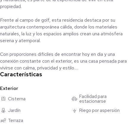
propiedad.
Frente al campo de golf, esta residencia destaca por su
arquitectura contemporánea cálida, donde los materiales
naturales, la luz y los espacios amplios crean una atmósfera
serena y atemporal.
Con proporciones difíciles de encontrar hoy en día y una
conexión constante con el exterior, es una casa pensada para
vivirse con calma, privacidad y estilo.
Características
La casa se desarrolla prácticamente en una sola planta, lo que la
hace especialmente cómoda y funcional para la vida diaria. Sus
Exterior
áreas sociales se integran de manera natural con el exterior,
Facilidad para
Cisterna
estacionarse
creando espacios ideales para disfrutar del paisaje y la
tranquilidad del entorno.
Jardín
Riego por aspersión
Terraza
Uno de los elementos que le da identidad a la propiedad son sus
muros con recubrimientos artesanales en rammed earth (tierra